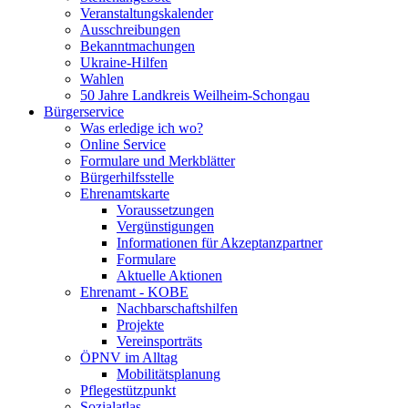
Veranstaltungskalender
Ausschreibungen
Bekanntmachungen
Ukraine-Hilfen
Wahlen
50 Jahre Landkreis Weilheim-Schongau
Bürgerservice
Was erledige ich wo?
Online Service
Formulare und Merkblätter
Bürgerhilfsstelle
Ehrenamtskarte
Voraussetzungen
Vergünstigungen
Informationen für Akzeptanzpartner
Formulare
Aktuelle Aktionen
Ehrenamt - KOBE
Nachbarschaftshilfen
Projekte
Vereinsporträts
ÖPNV im Alltag
Mobilitätsplanung
Pflegestützpunkt
Sozialatlas