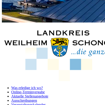
Was erledige ich wo?
Online-Terminvergabe
Aktuelle Stellenangebote
Ausschreibungen
Veranstaltungskalender