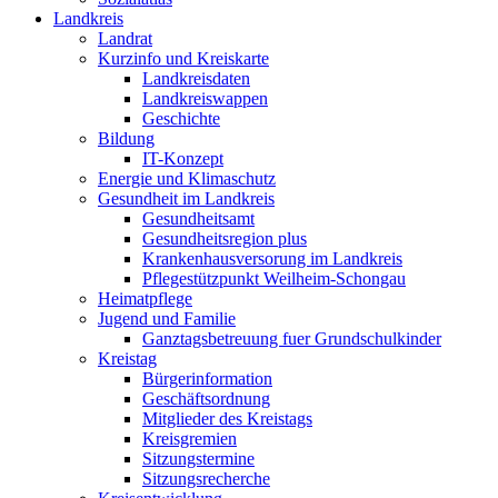
Landkreis
Landrat
Kurzinfo und Kreiskarte
Landkreisdaten
Landkreiswappen
Geschichte
Bildung
IT-Konzept
Energie und Klimaschutz
Gesundheit im Landkreis
Gesundheitsamt
Gesundheitsregion plus
Krankenhausversorung im Landkreis
Pflegestützpunkt Weilheim-Schongau
Heimatpflege
Jugend und Familie
Ganztagsbetreuung fuer Grundschulkinder
Kreistag
Bürgerinformation
Geschäftsordnung
Mitglieder des Kreistags
Kreisgremien
Sitzungstermine
Sitzungsrecherche