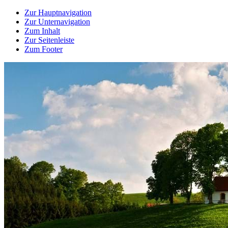
Zur Hauptnavigation
Zur Unternavigation
Zum Inhalt
Zur Seitenleiste
Zum Footer