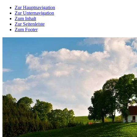
Zur Hauptnavigation
Zur Unternavigation
Zum Inhalt
Zur Seitenleiste
Zum Footer