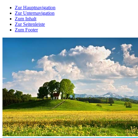
Zur Hauptnavigation
Zur Unternavigation
Zum Inhalt
Zur Seitenleiste
Zum Footer