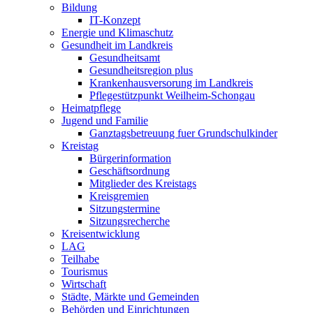
Bildung
IT-Konzept
Energie und Klimaschutz
Gesundheit im Landkreis
Gesundheitsamt
Gesundheitsregion plus
Krankenhausversorung im Landkreis
Pflegestützpunkt Weilheim-Schongau
Heimatpflege
Jugend und Familie
Ganztagsbetreuung fuer Grundschulkinder
Kreistag
Bürgerinformation
Geschäftsordnung
Mitglieder des Kreistags
Kreisgremien
Sitzungstermine
Sitzungsrecherche
Kreisentwicklung
LAG
Teilhabe
Tourismus
Wirtschaft
Städte, Märkte und Gemeinden
Behörden und Einrichtungen