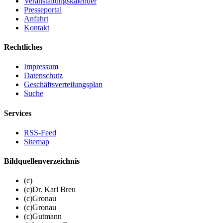
Veranstaltungskalender
Presseportal
Anfahrt
Kontakt
Rechtliches
Impressum
Datenschutz
Geschäftsverteilungsplan
Suche
Services
RSS-Feed
Sitemap
Bildquellenverzeichnis
(c)
(c)Dr. Karl Breu
(c)Gronau
(c)Gronau
(c)Gutmann