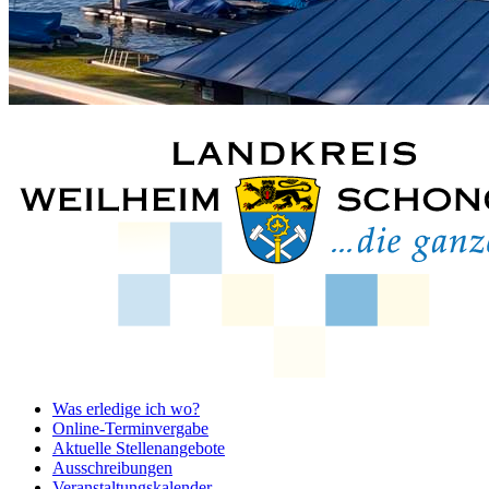
Was erledige ich wo?
Online-Terminvergabe
Aktuelle Stellenangebote
Ausschreibungen
Veranstaltungskalender