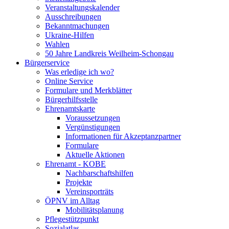
Veranstaltungskalender
Ausschreibungen
Bekanntmachungen
Ukraine-Hilfen
Wahlen
50 Jahre Landkreis Weilheim-Schongau
Bürgerservice
Was erledige ich wo?
Online Service
Formulare und Merkblätter
Bürgerhilfsstelle
Ehrenamtskarte
Voraussetzungen
Vergünstigungen
Informationen für Akzeptanzpartner
Formulare
Aktuelle Aktionen
Ehrenamt - KOBE
Nachbarschaftshilfen
Projekte
Vereinsporträts
ÖPNV im Alltag
Mobilitätsplanung
Pflegestützpunkt
Sozialatlas