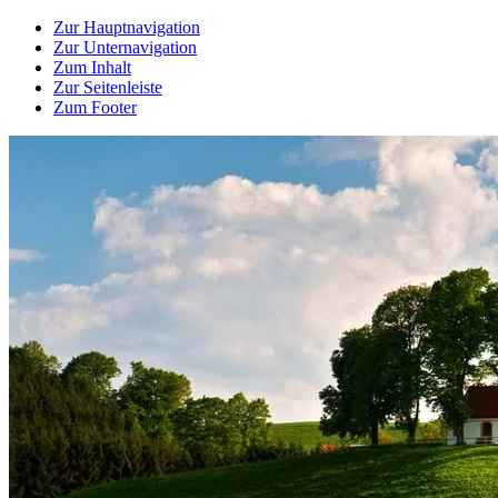
Zur Hauptnavigation
Zur Unternavigation
Zum Inhalt
Zur Seitenleiste
Zum Footer