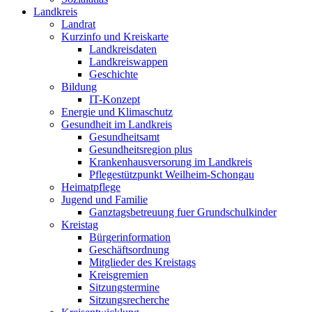
Landkreis
Landrat
Kurzinfo und Kreiskarte
Landkreisdaten
Landkreiswappen
Geschichte
Bildung
IT-Konzept
Energie und Klimaschutz
Gesundheit im Landkreis
Gesundheitsamt
Gesundheitsregion plus
Krankenhausversorung im Landkreis
Pflegestützpunkt Weilheim-Schongau
Heimatpflege
Jugend und Familie
Ganztagsbetreuung fuer Grundschulkinder
Kreistag
Bürgerinformation
Geschäftsordnung
Mitglieder des Kreistags
Kreisgremien
Sitzungstermine
Sitzungsrecherche