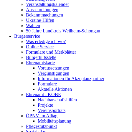
Veranstaltungskalender
Ausschreibungen
Bekanntmachungen
Ukraine-Hilfen
Wahlen
50 Jahre Landkreis Weilheim-Schongau
Bürgerservice
Was erledige ich wo?
Online Service
Formulare und Merkblätter
Bürgerhilfsstelle
Ehrenamtskarte
Voraussetzungen
Vergünstigungen
Informationen für Akzeptanzpartner
Formulare
Aktuelle Aktionen
Ehrenamt - KOBE
Nachbarschaftshilfen
Projekte
Vereinsporträts
ÖPNV im Alltag
Mobilitätsplanung
Pflegestützpunkt
Sozialatlas