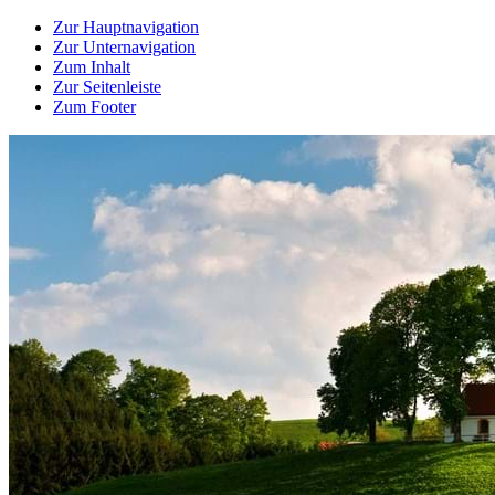
Zur Hauptnavigation
Zur Unternavigation
Zum Inhalt
Zur Seitenleiste
Zum Footer