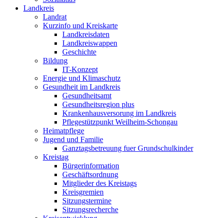
Landkreis
Landrat
Kurzinfo und Kreiskarte
Landkreisdaten
Landkreiswappen
Geschichte
Bildung
IT-Konzept
Energie und Klimaschutz
Gesundheit im Landkreis
Gesundheitsamt
Gesundheitsregion plus
Krankenhausversorung im Landkreis
Pflegestützpunkt Weilheim-Schongau
Heimatpflege
Jugend und Familie
Ganztagsbetreuung fuer Grundschulkinder
Kreistag
Bürgerinformation
Geschäftsordnung
Mitglieder des Kreistags
Kreisgremien
Sitzungstermine
Sitzungsrecherche