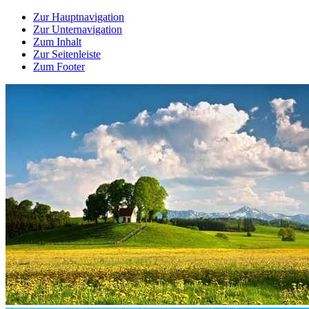
Zur Hauptnavigation
Zur Unternavigation
Zum Inhalt
Zur Seitenleiste
Zum Footer