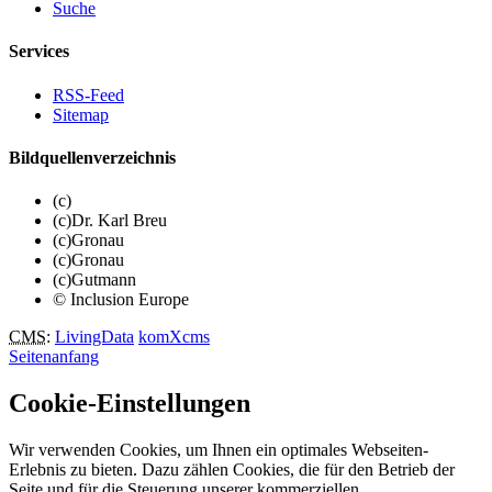
Suche
Services
RSS-Feed
Sitemap
Bildquellenverzeichnis
(c)
(c)Dr. Karl Breu
(c)Gronau
(c)Gronau
(c)Gutmann
© Inclusion Europe
CMS
:
LivingData
komXcms
Seitenanfang
Cookie-Einstellungen
Wir verwenden Cookies, um Ihnen ein optimales Webseiten-
Erlebnis zu bieten. Dazu zählen Cookies, die für den Betrieb der
Seite und für die Steuerung unserer kommerziellen