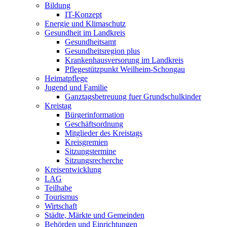
Bildung
IT-Konzept
Energie und Klimaschutz
Gesundheit im Landkreis
Gesundheitsamt
Gesundheitsregion plus
Krankenhausversorung im Landkreis
Pflegestützpunkt Weilheim-Schongau
Heimatpflege
Jugend und Familie
Ganztagsbetreuung fuer Grundschulkinder
Kreistag
Bürgerinformation
Geschäftsordnung
Mitglieder des Kreistags
Kreisgremien
Sitzungstermine
Sitzungsrecherche
Kreisentwicklung
LAG
Teilhabe
Tourismus
Wirtschaft
Städte, Märkte und Gemeinden
Behörden und Einrichtungen