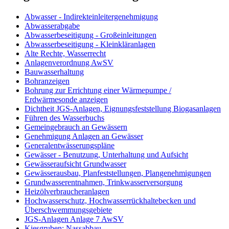
Abwasser - Indirekteinleitergenehmigung
Abwasserabgabe
Abwasserbeseitigung - Großeinleitungen
Abwasserbeseitigung - Kleinkläranlagen
Alte Rechte, Wasserrecht
Anlagenverordnung AwSV
Bauwasserhaltung
Bohranzeigen
Bohrung zur Errichtung einer Wärmepumpe /
Erdwärmesonde anzeigen
Dichtheit JGS-Anlagen, Eignungsfeststellung Biogasanlagen
Führen des Wasserbuchs
Gemeingebrauch an Gewässern
Genehmigung Anlagen an Gewässer
Generalentwässerungspläne
Gewässer - Benutzung, Unterhaltung und Aufsicht
Gewässeraufsicht Grundwasser
Gewässerausbau, Planfeststellungen, Plangenehmigungen
Grundwasserentnahmen, Trinkwasserversorgung
Heizölverbraucheranlagen
Hochwasserschutz, Hochwasserrückhaltebecken und
Überschwemmungsgebiete
JGS-Anlagen Anlage 7 AwSV
Kiesgruben: Nassabbau