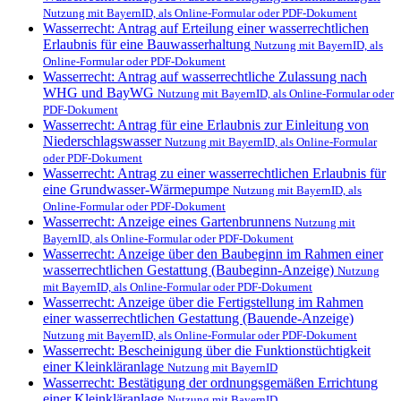
Nutzung mit BayernID, als Online-Formular oder PDF-Dokument
Wasserrecht: Antrag auf Erteilung einer wasserrechtlichen
Erlaubnis für eine Bauwasserhaltung
Nutzung mit BayernID, als
Online-Formular oder PDF-Dokument
Wasserrecht: Antrag auf wasserrechtliche Zulassung nach
WHG und BayWG
Nutzung mit BayernID, als Online-Formular oder
PDF-Dokument
Wasserrecht: Antrag für eine Erlaubnis zur Einleitung von
Niederschlagswasser
Nutzung mit BayernID, als Online-Formular
oder PDF-Dokument
Wasserrecht: Antrag zu einer wasserrechtlichen Erlaubnis für
eine Grundwasser-Wärmepumpe
Nutzung mit BayernID, als
Online-Formular oder PDF-Dokument
Wasserrecht: Anzeige eines Gartenbrunnens
Nutzung mit
BayernID, als Online-Formular oder PDF-Dokument
Wasserrecht: Anzeige über den Baubeginn im Rahmen einer
wasserrechtlichen Gestattung (Baubeginn-Anzeige)
Nutzung
mit BayernID, als Online-Formular oder PDF-Dokument
Wasserrecht: Anzeige über die Fertigstellung im Rahmen
einer wasserrechtlichen Gestattung (Bauende-Anzeige)
Nutzung mit BayernID, als Online-Formular oder PDF-Dokument
Wasserrecht: Bescheinigung über die Funktionstüchtigkeit
einer Kleinkläranlage
Nutzung mit BayernID
Wasserrecht: Bestätigung der ordnungsgemäßen Errichtung
einer Kleinkläranlage
Nutzung mit BayernID