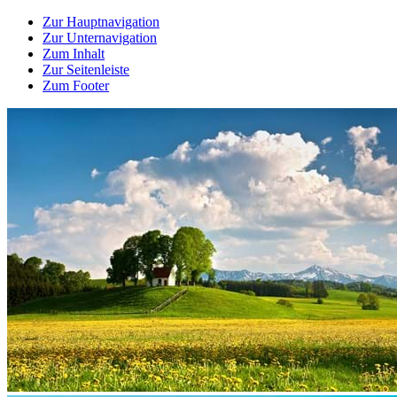
Zur Hauptnavigation
Zur Unternavigation
Zum Inhalt
Zur Seitenleiste
Zum Footer