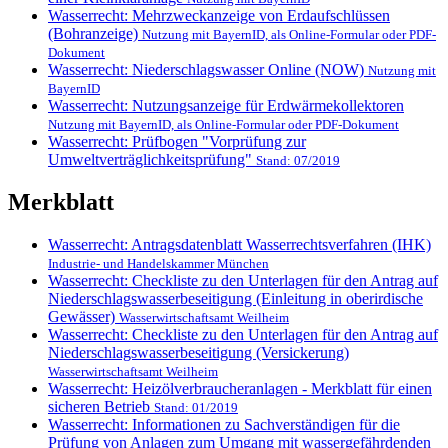
Wasserrecht: Mehrzweckanzeige von Erdaufschlüssen
(Bohranzeige)
Nutzung mit BayernID, als Online-Formular oder PDF-
Dokument
Wasserrecht: Niederschlagswasser Online (NOW)
Nutzung mit
BayernID
Wasserrecht: Nutzungsanzeige für Erdwärmekollektoren
Nutzung mit BayernID, als Online-Formular oder PDF-Dokument
Wasserrecht: Prüfbogen "Vorprüfung zur
Umweltverträglichkeitsprüfung"
Stand: 07/2019
Merkblatt
Wasserrecht: Antragsdatenblatt Wasserrechtsverfahren (IHK)
Industrie- und Handelskammer München
Wasserrecht: Checkliste zu den Unterlagen für den Antrag auf
Niederschlagswasserbeseitigung (Einleitung in oberirdische
Gewässer)
Wasserwirtschaftsamt Weilheim
Wasserrecht: Checkliste zu den Unterlagen für den Antrag auf
Niederschlagswasserbeseitigung (Versickerung)
Wasserwirtschaftsamt Weilheim
Wasserrecht: Heizölverbraucheranlagen - Merkblatt für einen
sicheren Betrieb
Stand: 01/2019
Wasserrecht: Informationen zu Sachverständigen für die
Prüfung von Anlagen zum Umgang mit wassergefährdenden