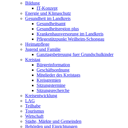
Bildung
IT-Konzept
Energie und Klimaschutz
Gesundheit im Landkreis
Gesundheitsamt
Gesundheitsregion plus
Krankenhausversorung im Landkreis
Pflegestützpunkt Weilheim-Schongau
Heimatpflege
Jugend und Familie
Ganztagsbetreuung fuer Grundschulkinder
Kreistag
Bürgerinformation
Geschäftsordnung
Mitglieder des Kreistags
Kreisgremien
Sitzungstermine
Sitzungsrecherche
Kreisentwicklung
LAG
Teilhabe
Tourismus
Wirtschaft
Städte, Märkte und Gemeinden
Behörden und Einrichtungen