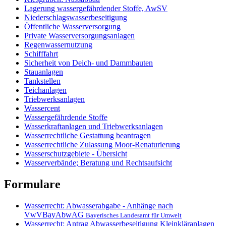
Lagerung wassergefährdender Stoffe, AwSV
Niederschlagswasserbeseitigung
Öffentliche Wasserversorgung
Private Wasserversorgungsanlagen
Regenwassernutzung
Schifffahrt
Sicherheit von Deich- und Dammbauten
Stauanlagen
Tankstellen
Teichanlagen
Triebwerksanlagen
Wassercent
Wassergefährdende Stoffe
Wasserkraftanlagen und Triebwerksanlagen
Wasserrechtliche Gestattung beantragen
Wasserrechtliche Zulassung Moor-Renaturierung
Wasserschutzgebiete - Übersicht
Wasserverbände; Beratung und Rechtsaufsicht
Formulare
Wasserrecht: Abwasserabgabe - Anhänge nach
VwVBayAbwAG
Bayerisches Landesamt für Umwelt
Wasserrecht: Antrag Abwasserbeseitigung Kleinkläranlagen