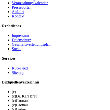
Veranstaltungskalender
Presseportal
Anfahrt
Kontakt
Rechtliches
Impressum
Datenschutz
Geschäftsverteilungsplan
Suche
Services
RSS-Feed
Sitemap
Bildquellenverzeichnis
(c)
(c)Dr. Karl Breu
(c)Gronau
(c)Gronau
(c)Gutmann