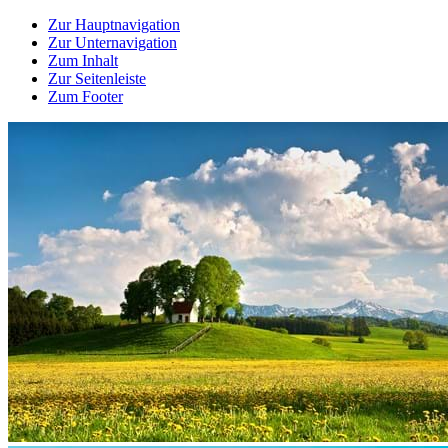
Zur Hauptnavigation
Zur Unternavigation
Zum Inhalt
Zur Seitenleiste
Zum Footer