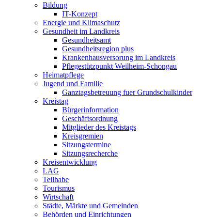
Bildung
IT-Konzept
Energie und Klimaschutz
Gesundheit im Landkreis
Gesundheitsamt
Gesundheitsregion plus
Krankenhausversorung im Landkreis
Pflegestützpunkt Weilheim-Schongau
Heimatpflege
Jugend und Familie
Ganztagsbetreuung fuer Grundschulkinder
Kreistag
Bürgerinformation
Geschäftsordnung
Mitglieder des Kreistags
Kreisgremien
Sitzungstermine
Sitzungsrecherche
Kreisentwicklung
LAG
Teilhabe
Tourismus
Wirtschaft
Städte, Märkte und Gemeinden
Behörden und Einrichtungen