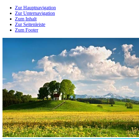
Zur Hauptnavigation
Zur Unternavigation
Zum Inhalt
Zur Seitenleiste
Zum Footer