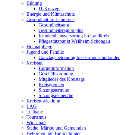
Bildung
IT-Konzept
Energie und Klimaschutz
Gesundheit im Landkreis
Gesundheitsamt
Gesundheitsregion plus
Krankenhausversorung im Landkreis
Pflegestützpunkt Weilheim-Schongau
Heimatpflege
Jugend und Familie
Ganztagsbetreuung fuer Grundschulkinder
Kreistag
Bürgerinformation
Geschäftsordnung
Mitglieder des Kreistags
Kreisgremien
Sitzungstermine
Sitzungsrecherche
Kreisentwicklung
LAG
Teilhabe
Tourismus
Wirtschaft
Städte, Märkte und Gemeinden
Behörden und Einrichtungen