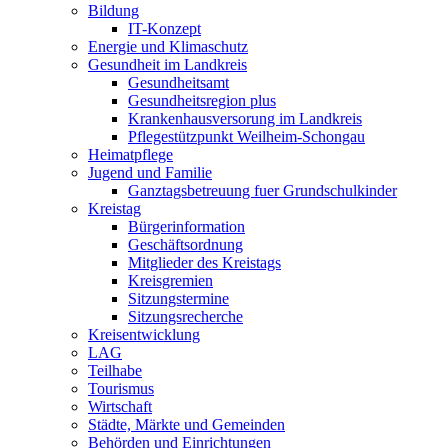
Bildung
IT-Konzept
Energie und Klimaschutz
Gesundheit im Landkreis
Gesundheitsamt
Gesundheitsregion plus
Krankenhausversorung im Landkreis
Pflegestützpunkt Weilheim-Schongau
Heimatpflege
Jugend und Familie
Ganztagsbetreuung fuer Grundschulkinder
Kreistag
Bürgerinformation
Geschäftsordnung
Mitglieder des Kreistags
Kreisgremien
Sitzungstermine
Sitzungsrecherche
Kreisentwicklung
LAG
Teilhabe
Tourismus
Wirtschaft
Städte, Märkte und Gemeinden
Behörden und Einrichtungen