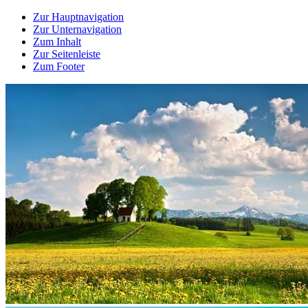
Zur Hauptnavigation
Zur Unternavigation
Zum Inhalt
Zur Seitenleiste
Zum Footer