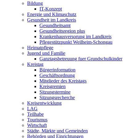
Bildung
IT-Konzept
Energie und Klimaschutz
Gesundheit im Landkreis
Gesundheitsamt
Gesundheitsregion plus
Krankenhausversorung im Landkreis
Pflegestützpunkt Weilheim-Schongau
Heimatpflege
Jugend und Familie
Ganztagsbetreuung fuer Grundschulkinder
Kreistag
Bürgerinformation
Geschäftsordnung
Mitglieder des Kreistags
Kreisgremien
Sitzungstermine
Sitzungsrecherche
Kreisentwicklung
LAG
Teilhabe
Tourismus
Wirtschaft
Städte, Märkte und Gemeinden
Behörden und Einrichtungen