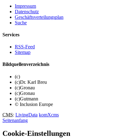
Impressum
Datenschutz
Geschäftsverteilungsplan
Suche
Services
RSS-Feed
Sitemap
Bildquellenverzeichnis
(c)
(c)Dr. Karl Breu
(c)Gronau
(c)Gronau
(c)Gutmann
© Inclusion Europe
CMS
:
LivingData
komXcms
Seitenanfang
Cookie-Einstellungen