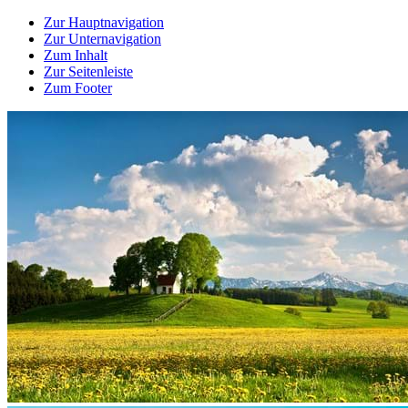
Zur Hauptnavigation
Zur Unternavigation
Zum Inhalt
Zur Seitenleiste
Zum Footer