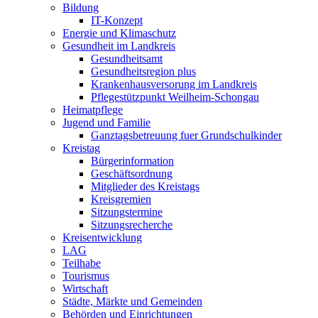
Bildung
IT-Konzept
Energie und Klimaschutz
Gesundheit im Landkreis
Gesundheitsamt
Gesundheitsregion plus
Krankenhausversorung im Landkreis
Pflegestützpunkt Weilheim-Schongau
Heimatpflege
Jugend und Familie
Ganztagsbetreuung fuer Grundschulkinder
Kreistag
Bürgerinformation
Geschäftsordnung
Mitglieder des Kreistags
Kreisgremien
Sitzungstermine
Sitzungsrecherche
Kreisentwicklung
LAG
Teilhabe
Tourismus
Wirtschaft
Städte, Märkte und Gemeinden
Behörden und Einrichtungen