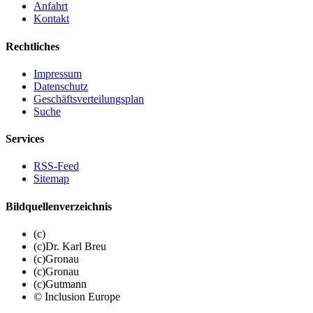
Anfahrt
Kontakt
Rechtliches
Impressum
Datenschutz
Geschäftsverteilungsplan
Suche
Services
RSS-Feed
Sitemap
Bildquellenverzeichnis
(c)
(c)Dr. Karl Breu
(c)Gronau
(c)Gronau
(c)Gutmann
© Inclusion Europe