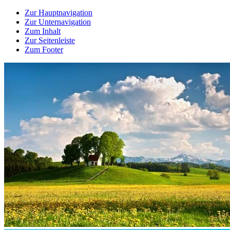
Zur Hauptnavigation
Zur Unternavigation
Zum Inhalt
Zur Seitenleiste
Zum Footer