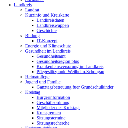
Landkreis
Landrat
Kurzinfo und Kreiskarte
Landkreisdaten
Landkreiswappen
Geschichte
Bildung
IT-Konzept
Energie und Klimaschutz
Gesundheit im Landkreis
Gesundheitsamt
Gesundheitsregion plus
Krankenhausversorung im Landkreis
Pflegestützpunkt Weilheim-Schongau
Heimatpflege
Jugend und Familie
Ganztagsbetreuung fuer Grundschulkinder
Kreistag
Bürgerinformation
Geschäftsordnung
Mitglieder des Kreistags
Kreisgremien
Sitzungstermine
Sitzungsrecherche