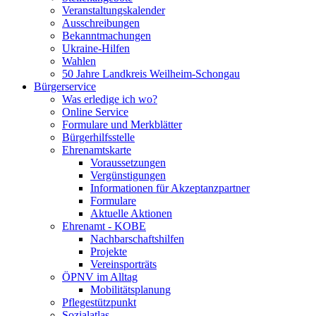
Veranstaltungskalender
Ausschreibungen
Bekanntmachungen
Ukraine-Hilfen
Wahlen
50 Jahre Landkreis Weilheim-Schongau
Bürgerservice
Was erledige ich wo?
Online Service
Formulare und Merkblätter
Bürgerhilfsstelle
Ehrenamtskarte
Voraussetzungen
Vergünstigungen
Informationen für Akzeptanzpartner
Formulare
Aktuelle Aktionen
Ehrenamt - KOBE
Nachbarschaftshilfen
Projekte
Vereinsporträts
ÖPNV im Alltag
Mobilitätsplanung
Pflegestützpunkt
Sozialatlas