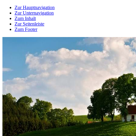
Zur Hauptnavigation
Zur Unternavigation
Zum Inhalt
Zur Seitenleiste
Zum Footer