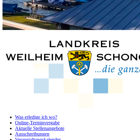
Was erledige ich wo?
Online-Terminvergabe
Aktuelle Stellenangebote
Ausschreibungen
Veranstaltungskalender