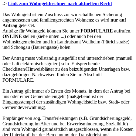
->
Link zum Wohngeldrechner nach aktuellem Recht
Das Wohngeld ist ein Zuschuss zur wirtschaftlichen Sicherung
angemessenen und familiengerechten Wohnens; es wird
nur auf
Antrag
geleistet.
Anträge für Wohngeld können Sie unter
FORMULARE
aufrufen,
ONLINE
stellen (siehe unten ...) oder auch bei den
Wohnsitzgemeinden und im Landratsamt Weilheim (Pütrichstraße)
und Schongau (Bauerngasse) holen.
Der Antrag muss vollständig ausgefüllt und unterschrieben (manuell
oder halt elektronisch signiert) sein. Entsprechende
Checklisten/Hinweisblätter zu den beizufügenden Unterlagen bzw.
dazugehörigen Nachweisen finden Sie im Abschnitt
FORMULARE.
Ein Antrag gilt immer ab Ersten des Monats, in dem der Antrag bei
uns oder einer Gemeinde eingeht (maßgebend ist der
Eingangsstempel der zuständigen Wohngeldstelle bzw. Stadt- oder
Gemeindeverwaltung).
Empfänger von sog. Transferleistungen (z.B. Grundsicherungsgeld,
Grundsicherung im Alter und bei Erwerbsminderung, Sozialhilfe)
sind vom Wohngeld grundsätzlich ausgeschlossen,
wenn
die Kosten
der Unterkunft bei der Berechnung der Transferleistung