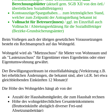
Berechnungsblätter
(aktuell gem. SGB XII von den örtl./
überörtlichen Sozialhilfeträgern)
Kontoauszüge/Sparguthaben… zum letztmöglichen Stand,
welcher zum Zeitpunkt der Antragstellung bekannt ist
Vollmacht für Betreuer(innen)
/ ggf. im Einzelfall auch
Vollmacht / Abtretungserklärung für die Sozialhilfeträger
(Bezirke-Grundsicherungsämter)
Beim Vorliegen auch der übrigen gesetzlichen Voraussetzungen
besteht ein Rechtsanspruch auf das Wohngeld.
Wohngeld wird als "Mietzuschuss" für Mieter von Wohnraum und
als "Lastenzuschuss" für Eigentümer eines Eigenheims oder einer
Eigentumswohnung gewährt.
Der Bewilligungszeitraum ist einzelfallabhängig (Verkürzung z.B.
bei erheblichen Änderungen, die bekannt sind, aber i.d.R. bei etwa
gleichbleibenden Einkünften 12 Monate)!
Die Höhe des Wohngeldes hängt ab von der
Anzahl der Haushaltsmitglieder, die zum Haushalt rechnen
Höhe des wohngeldrechtlichen Gesamteinkommens
(Bruttoeinkünfte abzüglich diverser Frei-und
Absetzungsbeträge)