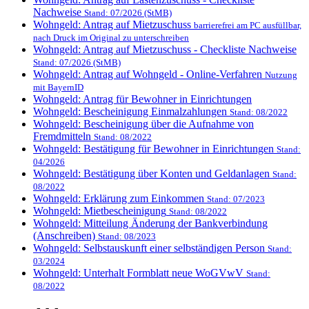
Nachweise
Stand: 07/2026 (StMB)
Wohngeld: Antrag auf Mietzuschuss
barrierefrei am PC ausfüllbar,
nach Druck im Original zu unterschreiben
Wohngeld: Antrag auf Mietzuschuss - Checkliste Nachweise
Stand: 07/2026 (StMB)
Wohngeld: Antrag auf Wohngeld - Online-Verfahren
Nutzung
mit BayernID
Wohngeld: Antrag für Bewohner in Einrichtungen
Wohngeld: Bescheinigung Einmalzahlungen
Stand: 08/2022
Wohngeld: Bescheinigung über die Aufnahme von
Fremdmitteln
Stand: 08/2022
Wohngeld: Bestätigung für Bewohner in Einrichtungen
Stand:
04/2026
Wohngeld: Bestätigung über Konten und Geldanlagen
Stand:
08/2022
Wohngeld: Erklärung zum Einkommen
Stand: 07/2023
Wohngeld: Mietbescheinigung
Stand: 08/2022
Wohngeld: Mitteilung Änderung der Bankverbindung
(Anschreiben)
Stand: 08/2023
Wohngeld: Selbstauskunft einer selbständigen Person
Stand:
03/2024
Wohngeld: Unterhalt Formblatt neue WoGVwV
Stand:
08/2022