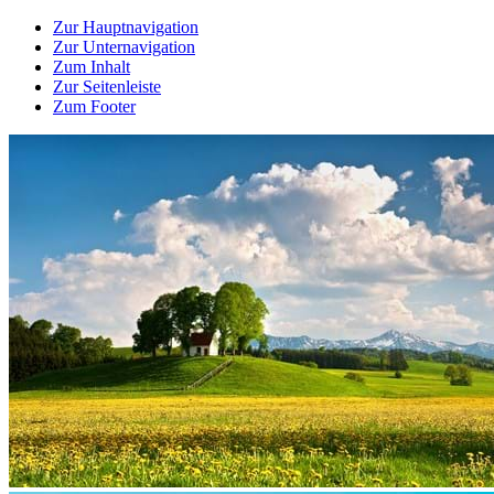
Zur Hauptnavigation
Zur Unternavigation
Zum Inhalt
Zur Seitenleiste
Zum Footer