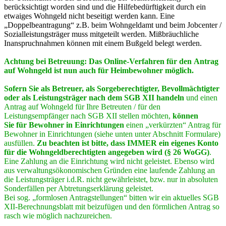
berücksichtigt worden sind und die Hilfebedürftigkeit durch ein
etwaiges Wohngeld nicht beseitigt werden kann. Eine
„Doppelbeantragung“ z.B. beim Wohngeldamt und beim Jobcenter /
Sozialleistungsträger muss mitgeteilt werden. Mißbräuchliche
Inanspruchnahmen können mit einem Bußgeld belegt werden.
Achtung bei Betreuung: Das Online-Verfahren für den Antrag
auf Wohngeld ist nun auch für Heimbewohner möglich.
Sofern Sie als Betreuer, als Sorgeberechtigter, Bevollmächtigter
oder als Leistungsträger nach dem SGB XII handeln
und einen
Antrag auf Wohngeld für Ihre Betreuten / für den
Leistungsempfänger nach SGB XII stellen möchten,
können
Sie
für Bewohner in Einrichtungen
einen „verkürzten“ Antrag für
Bewohner in Einrichtungen (siehe unten unter Abschnitt Formulare)
ausfüllen.
Zu beachten ist bitte, dass IMMER ein eigenes Konto
für die Wohngeldberechtigten angegeben wird (§ 26 WoGG)
.
Eine Zahlung an die Einrichtung wird nicht geleistet. Ebenso wird
aus verwaltungsökonomischen Gründen eine laufende Zahlung an
die Leistungsträger i.d.R. nicht gewährleistet, bzw. nur in absoluten
Sonderfällen per Abtretungserklärung geleistet.
Bei sog. „formlosen Antragstellungen“ bitten wir ein aktuelles SGB
XII-Berechnungsblatt mit beizufügen und den förmlichen Antrag so
rasch wie möglich nachzureichen.