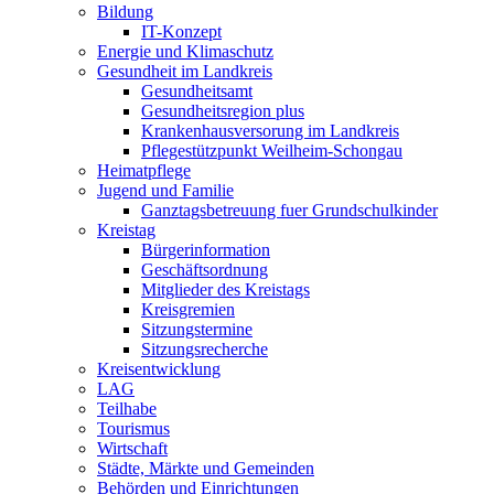
Bildung
IT-Konzept
Energie und Klimaschutz
Gesundheit im Landkreis
Gesundheitsamt
Gesundheitsregion plus
Krankenhausversorung im Landkreis
Pflegestützpunkt Weilheim-Schongau
Heimatpflege
Jugend und Familie
Ganztagsbetreuung fuer Grundschulkinder
Kreistag
Bürgerinformation
Geschäftsordnung
Mitglieder des Kreistags
Kreisgremien
Sitzungstermine
Sitzungsrecherche
Kreisentwicklung
LAG
Teilhabe
Tourismus
Wirtschaft
Städte, Märkte und Gemeinden
Behörden und Einrichtungen