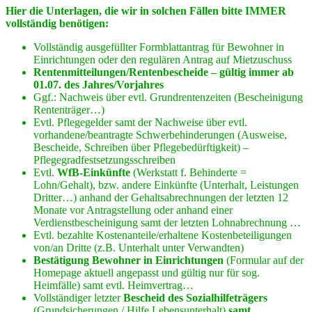
Hier die Unterlagen, die wir in solchen Fällen bitte IMMER
vollständig benötigen:
Vollständig ausgefüllter Formblattantrag für Bewohner in
Einrichtungen oder den regulären Antrag auf Mietzuschuss
Rentenmitteilungen/Rentenbescheide – gültig immer ab
01.07. des Jahres/Vorjahres
Ggf.: Nachweis über evtl. Grundrentenzeiten (Bescheinigung
Rententräger…)
Evtl. Pflegegelder samt der Nachweise über evtl.
vorhandene/beantragte Schwerbehinderungen (Ausweise,
Bescheide, Schreiben über Pflegebedürftigkeit) –
Pflegegradfestsetzungsschreiben
Evtl.
WfB-Einkünfte
(Werkstatt f. Behinderte =
Lohn/Gehalt), bzw. andere Einkünfte (Unterhalt, Leistungen
Dritter…) anhand der Gehaltsabrechnungen der letzten 12
Monate vor Antragstellung oder anhand einer
Verdienstbescheinigung samt der letzten Lohnabrechnung …
Evtl. bezahlte Kostenanteile/erhaltene Kostenbeteiligungen
von/an Dritte (z.B. Unterhalt unter Verwandten)
Bestätigung Bewohner in Einrichtungen
(Formular auf der
Homepage aktuell angepasst und gültig nur für sog.
Heimfälle) samt evtl. Heimvertrag…
Vollständiger letzter
Bescheid des Sozialhilfeträgers
(Grundsicherungen / Hilfe Lebensunterhalt)
samt