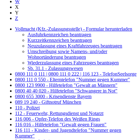
W
X
Y
Z
Vollmacht (Kfz.-Zulassungsstelle) - Formular herunterladen
Ausfuhrkennzeichen beantragen
Kurzzeitkennzeichen beantragen
Neuzulassung eines Kraftfahrzeuges beantragen
Umschreibung sowie Namens- und/oder
Wohnortänderung beantragen
Wiederzulassung eines Fahrzeuges beantragen
Sb. 31.1 - Zulassungswesen
0800 111 0 111 | 0800 111 0 222 | 116 123 - TelefonSeelsorge
0800 111 0 550 - Elterntelefon "Nummer gegen Kummer"
0800 123 9900 - Hilfetelefon "Gewalt an Männern"
0800 40 40 020 - Hilfetelefon "Schwangere in Not"
0800 655 3000 - Krisendienste Bayern
089 19 240 - Giftnotruf München
110 - Polizei
112 - Feuerwehr, Rettungsdienst und Notarzt
116 006 - Opfer-Telefon des Weißen Rings
116 016 - Hilfetelefon "Gewalt gegen Frauen"
116 111 - Kinder- und Jugendtelefon "Nummer gegen
Kummer"