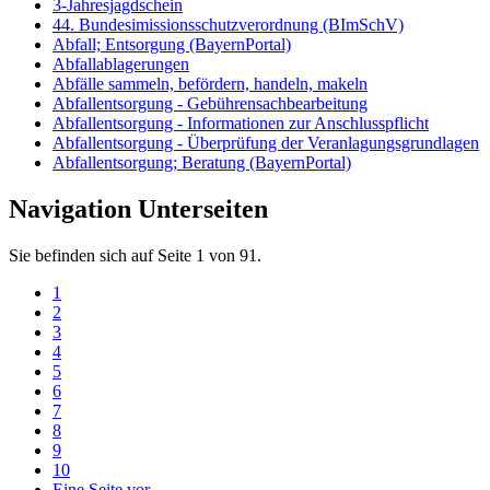
3-Jahresjagdschein
44. Bundesimissionsschutzverordnung (BImSchV)
Abfall; Entsorgung (BayernPortal)
Abfallablagerungen
Abfälle sammeln, befördern, handeln, makeln
Abfallentsorgung - Gebührensachbearbeitung
Abfallentsorgung - Informationen zur Anschlusspflicht
Abfallentsorgung - Überprüfung der Veranlagungsgrundlagen
Abfallentsorgung; Beratung (BayernPortal)
Navigation Unterseiten
Sie befinden sich auf Seite 1 von 91.
1
2
3
4
5
6
7
8
9
10
Eine Seite vor