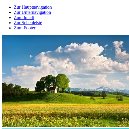
Zur Hauptnavigation
Zur Unternavigation
Zum Inhalt
Zur Seitenleiste
Zum Footer