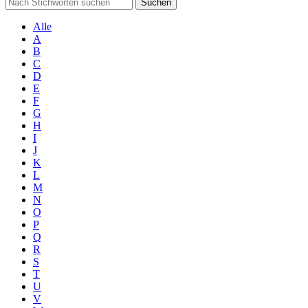
Suchen
Alle
A
B
C
D
E
F
G
H
I
J
K
L
M
N
O
P
Q
R
S
T
U
V