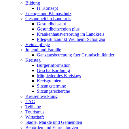
Bildung
IT-Konzept
Energie und Klimaschutz
Gesundheit im Landkreis
Gesundheitsamt
Gesundheitsregion plus
Krankenhausversorung im Landkreis
Pflegestützpunkt Weilheim-Schongau
Heimatpflege
Jugend und Familie
Ganztagsbetreuung fuer Grundschulkinder
Kreistag
Bürgerinformation
Geschäftsordnung
Mitglieder des Kreistags
Kreisgremien
Sitzungstermine
Sitzungsrecherche
Kreisentwicklung
LAG
Teilhabe
Tourismus
Wirtschaft
Städte, Märkte und Gemeinden
Behörden und Einrichtungen