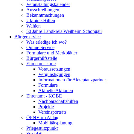
Veranstaltungskalender
Ausschreibungen
Bekanntmachungen
Ukraine-Hilfen
Wahlen
50 Jahre Landkreis Weilheim-Schongau
Bürgerservice
Was erledige ich wo?
Online Service
Formulare und Merkblätter
Bürgerhilfsstelle
Ehrenamtskarte
Voraussetzungen
Vergünstigungen
Informationen für Akzeptanzpartner
Formulare
Aktuelle Aktionen
Ehrenamt - KOBE
Nachbarschaftshilfen
Projekte
Vereinsporträts
ÖPNV im Alltag
Mobilitätsplanung
Pflegestützpunkt
Sozialatlas