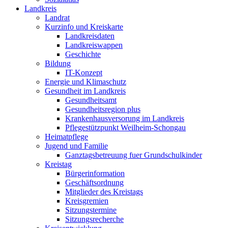
Landkreis
Landrat
Kurzinfo und Kreiskarte
Landkreisdaten
Landkreiswappen
Geschichte
Bildung
IT-Konzept
Energie und Klimaschutz
Gesundheit im Landkreis
Gesundheitsamt
Gesundheitsregion plus
Krankenhausversorung im Landkreis
Pflegestützpunkt Weilheim-Schongau
Heimatpflege
Jugend und Familie
Ganztagsbetreuung fuer Grundschulkinder
Kreistag
Bürgerinformation
Geschäftsordnung
Mitglieder des Kreistags
Kreisgremien
Sitzungstermine
Sitzungsrecherche