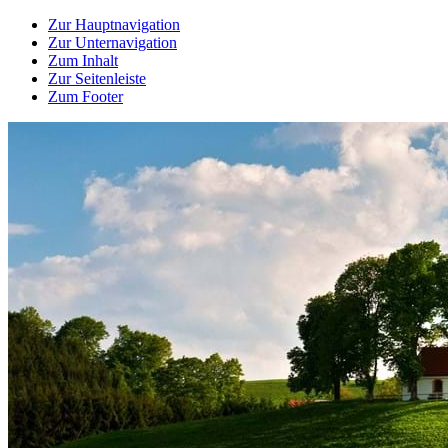
Zur Hauptnavigation
Zur Unternavigation
Zum Inhalt
Zur Seitenleiste
Zum Footer