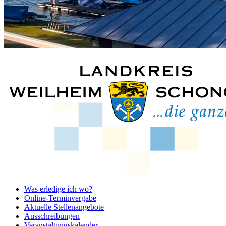
Was erledige ich wo?
Online-Terminvergabe
Aktuelle Stellenangebote
Ausschreibungen
Veranstaltungskalender