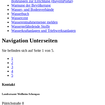
Bohrungen zur Errichtung (BayernPortal)
Warnung der Bevölkerung
Wasser- und Bodenverbände
Wasserbuch
Wassercent
Wasserentnahmemenge melden
Wassergefährdende Stoffe
Wasserkraftanlagen und Triebwerksanlagen
Navigation Unterseiten
Sie befinden sich auf Seite 1 von 5.
1
2
3
4
5
Kontakt
Landratsamt Weilheim-Schongau
Pütrichstraße 8