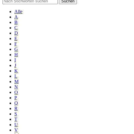
Suchen
Alle
A
B
C
D
E
F
G
H
I
J
K
L
M
N
O
P
Q
R
S
T
U
V