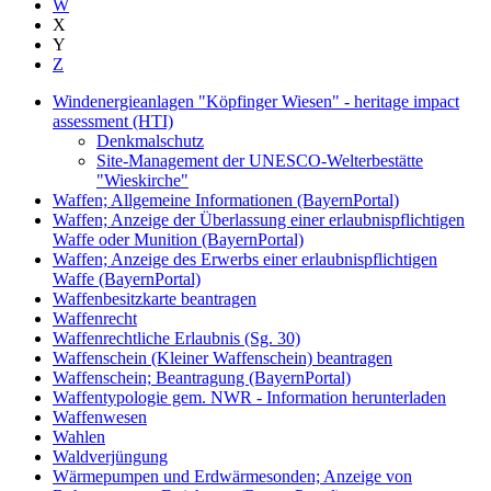
W
X
Y
Z
Windenergieanlagen "Köpfinger Wiesen" - heritage impact
assessment (HTI)
Denkmalschutz
Site-Management der UNESCO-Welterbestätte
"Wieskirche"
Waffen; Allgemeine Informationen (BayernPortal)
Waffen; Anzeige der Überlassung einer erlaubnispflichtigen
Waffe oder Munition (BayernPortal)
Waffen; Anzeige des Erwerbs einer erlaubnispflichtigen
Waffe (BayernPortal)
Waffenbesitzkarte beantragen
Waffenrecht
Waffenrechtliche Erlaubnis (Sg. 30)
Waffenschein (Kleiner Waffenschein) beantragen
Waffenschein; Beantragung (BayernPortal)
Waffentypologie gem. NWR - Information herunterladen
Waffenwesen
Wahlen
Waldverjüngung
Wärmepumpen und Erdwärmesonden; Anzeige von