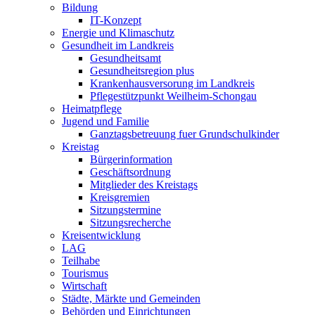
Bildung
IT-Konzept
Energie und Klimaschutz
Gesundheit im Landkreis
Gesundheitsamt
Gesundheitsregion plus
Krankenhausversorung im Landkreis
Pflegestützpunkt Weilheim-Schongau
Heimatpflege
Jugend und Familie
Ganztagsbetreuung fuer Grundschulkinder
Kreistag
Bürgerinformation
Geschäftsordnung
Mitglieder des Kreistags
Kreisgremien
Sitzungstermine
Sitzungsrecherche
Kreisentwicklung
LAG
Teilhabe
Tourismus
Wirtschaft
Städte, Märkte und Gemeinden
Behörden und Einrichtungen