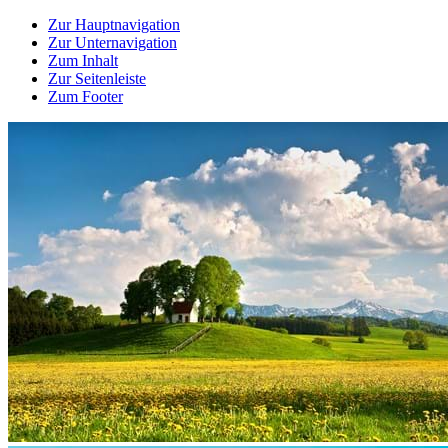
Zur Hauptnavigation
Zur Unternavigation
Zum Inhalt
Zur Seitenleiste
Zum Footer