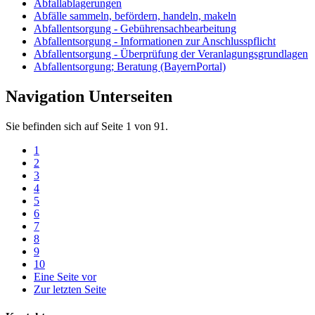
Abfallablagerungen
Abfälle sammeln, befördern, handeln, makeln
Abfallentsorgung - Gebührensachbearbeitung
Abfallentsorgung - Informationen zur Anschlusspflicht
Abfallentsorgung - Überprüfung der Veranlagungsgrundlagen
Abfallentsorgung; Beratung (BayernPortal)
Navigation Unterseiten
Sie befinden sich auf Seite 1 von 91.
1
2
3
4
5
6
7
8
9
10
Eine Seite vor
Zur letzten Seite