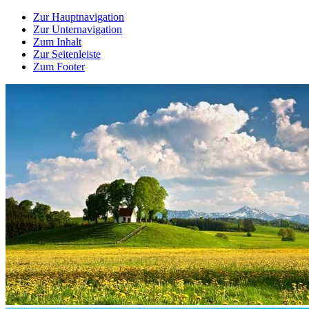
Zur Hauptnavigation
Zur Unternavigation
Zum Inhalt
Zur Seitenleiste
Zum Footer