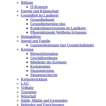
Bildung
IT-Konzept
Energie und Klimaschutz
Gesundheit im Landkreis
Gesundheitsamt
Gesundheitsregion plus
Krankenhausversorung im Landkreis
Pflegestützpunkt Weilheim-Schongau
Heimatpflege
Jugend und Familie
Ganztagsbetreuung fuer Grundschulkinder
Kreistag
Bürgerinformation
Geschäftsordnung
Mitglieder des Kreistags
Kreisgremien
Sitzungstermine
Sitzungsrecherche
Kreisentwicklung
LAG
Teilhabe
Tourismus
Wirtschaft
Städte, Märkte und Gemeinden
Behörden und Einrichtungen