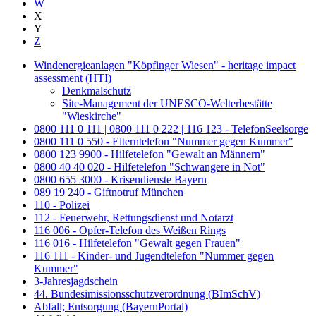
W
X
Y
Z
Windenergieanlagen "Köpfinger Wiesen" - heritage impact
assessment (HTI)
Denkmalschutz
Site-Management der UNESCO-Welterbestätte
"Wieskirche"
0800 111 0 111 | 0800 111 0 222 | 116 123 - TelefonSeelsorge
0800 111 0 550 - Elterntelefon "Nummer gegen Kummer"
0800 123 9900 - Hilfetelefon "Gewalt an Männern"
0800 40 40 020 - Hilfetelefon "Schwangere in Not"
0800 655 3000 - Krisendienste Bayern
089 19 240 - Giftnotruf München
110 - Polizei
112 - Feuerwehr, Rettungsdienst und Notarzt
116 006 - Opfer-Telefon des Weißen Rings
116 016 - Hilfetelefon "Gewalt gegen Frauen"
116 111 - Kinder- und Jugendtelefon "Nummer gegen
Kummer"
3-Jahresjagdschein
44. Bundesimissionsschutzverordnung (BImSchV)
Abfall; Entsorgung (BayernPortal)