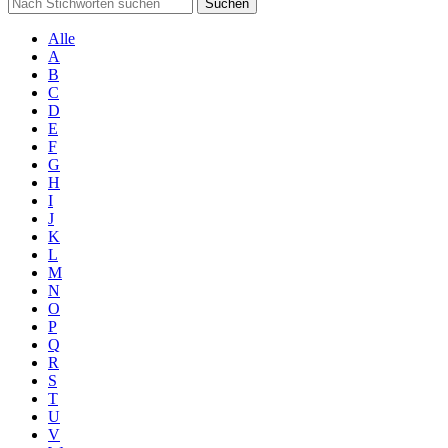
Suchen
Alle
A
B
C
D
E
F
G
H
I
J
K
L
M
N
O
P
Q
R
S
T
U
V