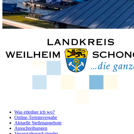
Was erledige ich wo?
Online-Terminvergabe
Aktuelle Stellenangebote
Ausschreibungen
Veranstaltungskalender