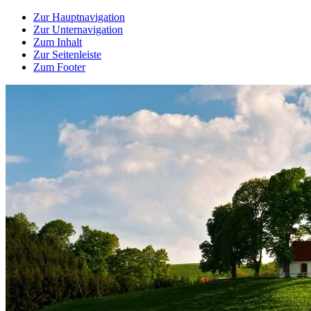
Zur Hauptnavigation
Zur Unternavigation
Zum Inhalt
Zur Seitenleiste
Zum Footer