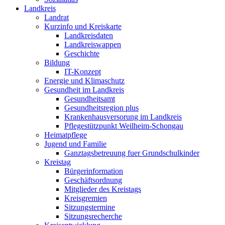
Landkreis
Landrat
Kurzinfo und Kreiskarte
Landkreisdaten
Landkreiswappen
Geschichte
Bildung
IT-Konzept
Energie und Klimaschutz
Gesundheit im Landkreis
Gesundheitsamt
Gesundheitsregion plus
Krankenhausversorung im Landkreis
Pflegestützpunkt Weilheim-Schongau
Heimatpflege
Jugend und Familie
Ganztagsbetreuung fuer Grundschulkinder
Kreistag
Bürgerinformation
Geschäftsordnung
Mitglieder des Kreistags
Kreisgremien
Sitzungstermine
Sitzungsrecherche