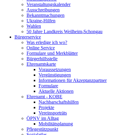
Veranstaltungskalender
Ausschreibungen
Bekanntmachungen
Ukraine-Hilfen
Wahlen
50 Jahre Landkreis Weilheim-Schongau
Bürgerservice
Was erledige ich wo?
Online Service
Formulare und Merkblätter
Bürgerhilfsstelle
Ehrenamtskarte
Voraussetzungen
Vergünstigungen
Informationen für Akzeptanzpartner
Formulare
Aktuelle Aktionen
Ehrenamt - KOBE
Nachbarschaftshilfen
Projekte
Vereinsporträts
ÖPNV im Alltag
Mobilitätsplanung
Pflegestützpunkt
Sozialatlas