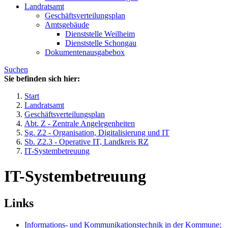
Landratsamt
Geschäftsverteilungsplan
Amtsgebäude
Dienststelle Weilheim
Dienststelle Schongau
Dokumentenausgabebox
Suchen
Sie befinden sich hier:
Start
Landratsamt
Geschäftsverteilungsplan
Abt. Z - Zentrale Angelegenheiten
Sg. Z2 - Organisation, Digitalisierung und IT
Sb. Z2.3 - Operative IT, Landkreis RZ
IT-Systembetreuung
IT-Systembetreuung
Links
Informations- und Kommunikationstechnik in der Kommune;