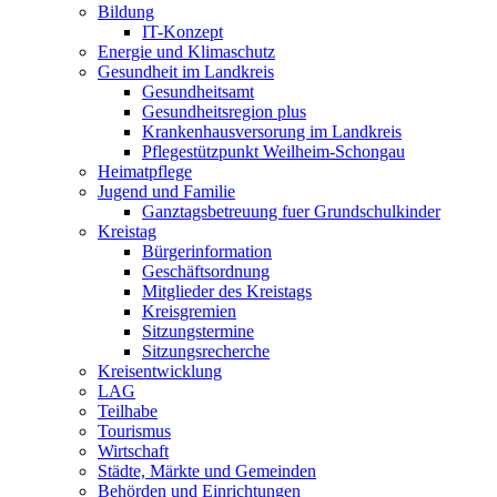
Bildung
IT-Konzept
Energie und Klimaschutz
Gesundheit im Landkreis
Gesundheitsamt
Gesundheitsregion plus
Krankenhausversorung im Landkreis
Pflegestützpunkt Weilheim-Schongau
Heimatpflege
Jugend und Familie
Ganztagsbetreuung fuer Grundschulkinder
Kreistag
Bürgerinformation
Geschäftsordnung
Mitglieder des Kreistags
Kreisgremien
Sitzungstermine
Sitzungsrecherche
Kreisentwicklung
LAG
Teilhabe
Tourismus
Wirtschaft
Städte, Märkte und Gemeinden
Behörden und Einrichtungen