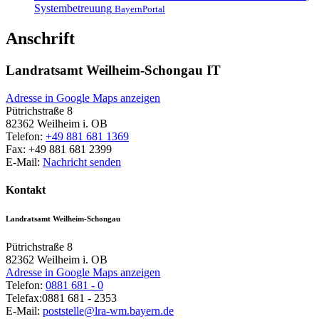
Systembetreuung
BayernPortal
Anschrift
Landratsamt Weilheim-Schongau IT
Adresse in Google Maps anzeigen
Pütrichstraße 8
82362
Weilheim i. OB
Telefon:
+49 881 681 1369
Fax:
+49 881 681 2399
E-Mail:
Nachricht senden
Kontakt
Landratsamt Weilheim-Schongau
Pütrichstraße 8
82362
Weilheim i. OB
Adresse in Google Maps anzeigen
Telefon:
0881 681 - 0
Telefax:
0881 681 - 2353
E-Mail:
poststelle@lra-wm.bayern.de