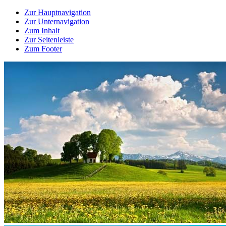
Zur Hauptnavigation
Zur Unternavigation
Zum Inhalt
Zur Seitenleiste
Zum Footer