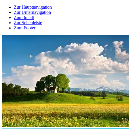
Zur Hauptnavigation
Zur Unternavigation
Zum Inhalt
Zur Seitenleiste
Zum Footer