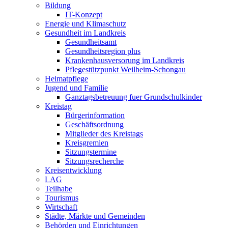
Bildung
IT-Konzept
Energie und Klimaschutz
Gesundheit im Landkreis
Gesundheitsamt
Gesundheitsregion plus
Krankenhausversorung im Landkreis
Pflegestützpunkt Weilheim-Schongau
Heimatpflege
Jugend und Familie
Ganztagsbetreuung fuer Grundschulkinder
Kreistag
Bürgerinformation
Geschäftsordnung
Mitglieder des Kreistags
Kreisgremien
Sitzungstermine
Sitzungsrecherche
Kreisentwicklung
LAG
Teilhabe
Tourismus
Wirtschaft
Städte, Märkte und Gemeinden
Behörden und Einrichtungen