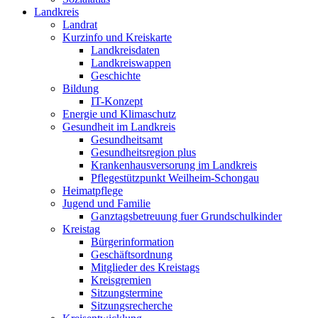
Landkreis
Landrat
Kurzinfo und Kreiskarte
Landkreisdaten
Landkreiswappen
Geschichte
Bildung
IT-Konzept
Energie und Klimaschutz
Gesundheit im Landkreis
Gesundheitsamt
Gesundheitsregion plus
Krankenhausversorung im Landkreis
Pflegestützpunkt Weilheim-Schongau
Heimatpflege
Jugend und Familie
Ganztagsbetreuung fuer Grundschulkinder
Kreistag
Bürgerinformation
Geschäftsordnung
Mitglieder des Kreistags
Kreisgremien
Sitzungstermine
Sitzungsrecherche