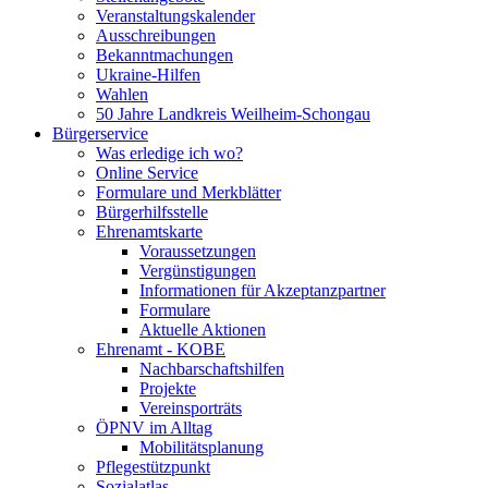
Veranstaltungskalender
Ausschreibungen
Bekanntmachungen
Ukraine-Hilfen
Wahlen
50 Jahre Landkreis Weilheim-Schongau
Bürgerservice
Was erledige ich wo?
Online Service
Formulare und Merkblätter
Bürgerhilfsstelle
Ehrenamtskarte
Voraussetzungen
Vergünstigungen
Informationen für Akzeptanzpartner
Formulare
Aktuelle Aktionen
Ehrenamt - KOBE
Nachbarschaftshilfen
Projekte
Vereinsporträts
ÖPNV im Alltag
Mobilitätsplanung
Pflegestützpunkt
Sozialatlas