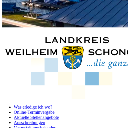
Was erledige ich wo?
Online-Terminvergabe
Aktuelle Stellenangebote
Ausschreibungen
Veranstaltungskalender