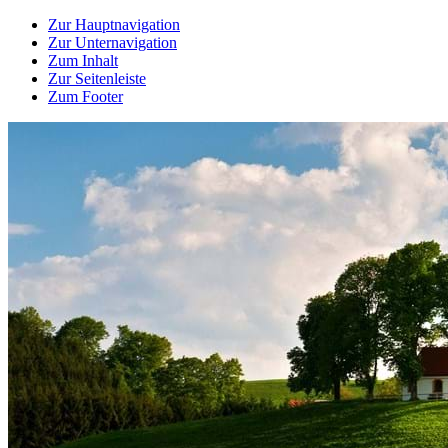
Zur Hauptnavigation
Zur Unternavigation
Zum Inhalt
Zur Seitenleiste
Zum Footer