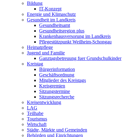
Bildung
IT-Konzept
Energie und Klimaschutz
Gesundheit im Landkreis
Gesundheitsamt
Gesundheitsregion plus
Krankenhausversorung im Landkreis
Pflegestützpunkt Weilheim-Schongau
Heimatpflege
Jugend und Familie
Ganztagsbetreuung fuer Grundschulkinder
Kreistag
Bürgerinformation
Geschäftsordnung
Mitglieder des Kreistags
Kreisgremien
Sitzungstermine
Sitzungsrecherche
Kreisentwicklung
LAG
Teilhabe
Tourismus
Wirtschaft
Städte, Märkte und Gemeinden
Behörden und Einrichtungen