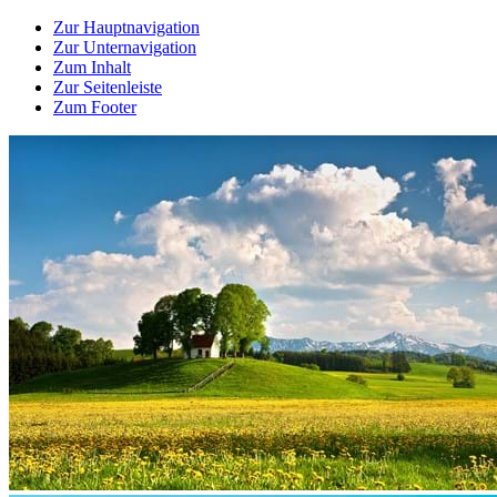
Zur Hauptnavigation
Zur Unternavigation
Zum Inhalt
Zur Seitenleiste
Zum Footer