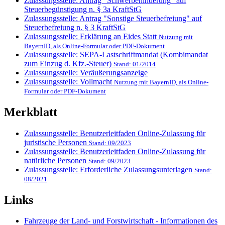
Zulassungsstelle: Antrag "Schwerbehinderung" auf
Steuerbegünstigung n. § 3a KraftStG
Zulassungsstelle: Antrag "Sonstige Steuerbefreiung" auf
Steuerbefreiung n. § 3 KraftStG
Zulassungsstelle: Erklärung an Eides Statt
Nutzung mit
BayernID, als Online-Formular oder PDF-Dokument
Zulassungsstelle: SEPA-Lastschriftmandat (Kombimandat
zum Einzug d. Kfz.-Steuer)
Stand: 01/2014
Zulassungsstelle: Veräußerungsanzeige
Zulassungsstelle: Vollmacht
Nutzung mit BayernID, als Online-
Formular oder PDF-Dokument
Merkblatt
Zulassungsstelle: Benutzerleitfaden Online-Zulassung für
juristische Personen
Stand: 09/2023
Zulassungsstelle: Benutzerleitfaden Online-Zulassung für
natürliche Personen
Stand: 09/2023
Zulassungsstelle: Erforderliche Zulassungsunterlagen
Stand:
08/2021
Links
Fahrzeuge der Land- und Forstwirtschaft - Informationen des