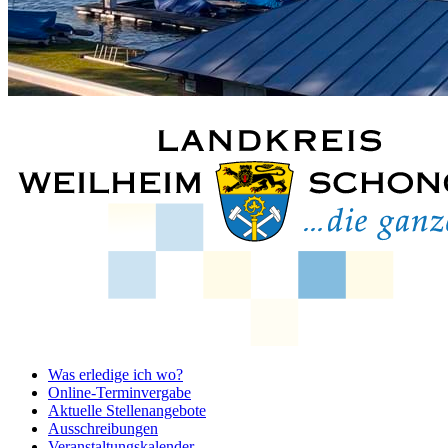
Was erledige ich wo?
Online-Terminvergabe
Aktuelle Stellenangebote
Ausschreibungen
Veranstaltungskalender