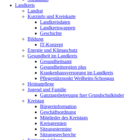
Landkreis
Landrat
Kurzinfo und Kreiskarte
Landkreisdaten
Landkreiswappen
Geschichte
Bildung
IT-Konzept
Energie und Klimaschutz
Gesundheit im Landkreis
Gesundheitsamt
Gesundheitsregion plus
Krankenhausversorung im Landkreis
Pflegestützpunkt Weilheim-Schongau
Heimatpflege
Jugend und Familie
Ganztagsbetreuung fuer Grundschulkinder
Kreistag
Bürgerinformation
Geschäftsordnung
Mitglieder des Kreistags
Kreisgremien
Sitzungstermine
Sitzungsrecherche