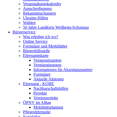
Veranstaltungskalender
Ausschreibungen
Bekanntmachungen
Ukraine-Hilfen
Wahlen
50 Jahre Landkreis Weilheim-Schongau
Bürgerservice
Was erledige ich wo?
Online Service
Formulare und Merkblätter
Bürgerhilfsstelle
Ehrenamtskarte
Voraussetzungen
Vergünstigungen
Informationen für Akzeptanzpartner
Formulare
Aktuelle Aktionen
Ehrenamt - KOBE
Nachbarschaftshilfen
Projekte
Vereinsporträts
ÖPNV im Alltag
Mobilitätsplanung
Pflegestützpunkt
Sozialatlas