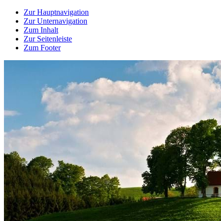
Zur Hauptnavigation
Zur Unternavigation
Zum Inhalt
Zur Seitenleiste
Zum Footer