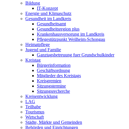
Bildung
IT-Konzept
Energie und Klimaschutz
Gesundheit im Landkreis
Gesundheitsamt
Gesundheitsregion plus
Krankenhausversorung im Landkreis
Pflegestützpunkt Weilheim-Schongau
Heimatpflege
Jugend und Familie
Ganztagsbetreuung fuer Grundschulkinder
Kreistag
Bürgerinformation
Geschäftsordnung
Mitglieder des Kreistags
Kreisgremien
Sitzungstermine
Sitzungsrecherche
Kreisentwicklung
LAG
Teilhabe
Tourismus
Wirtschaft
Städte, Märkte und Gemeinden
Behörden und Einrichtungen