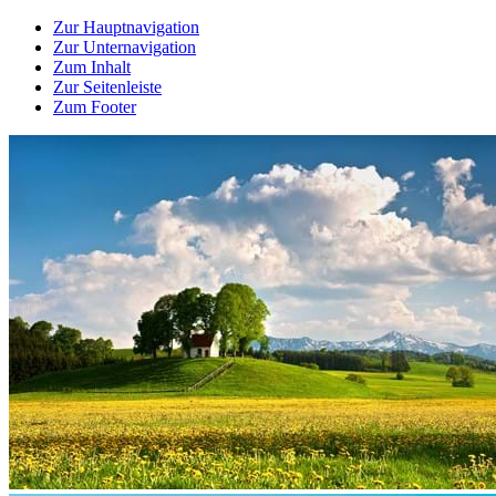
Zur Hauptnavigation
Zur Unternavigation
Zum Inhalt
Zur Seitenleiste
Zum Footer