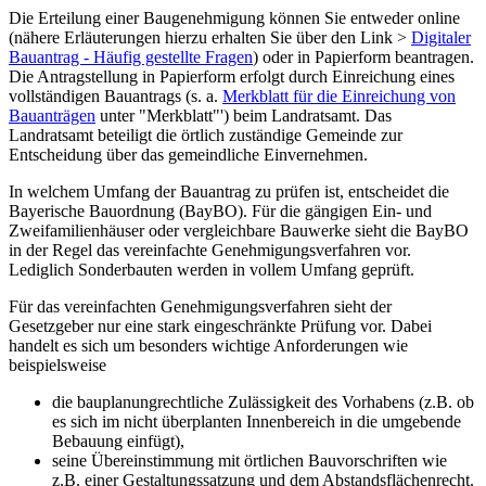
Die Erteilung einer Baugenehmigung können Sie entweder online
(nähere Erläuterungen hierzu erhalten Sie über den Link >
Digitaler
Bauantrag - Häufig gestellte Fragen
) oder in Papierform beantragen.
Die Antragstellung in Papierform erfolgt durch Einreichung eines
vollständigen Bauantrags (s. a.
Merkblatt für die Einreichung von
Bauanträgen
unter "Merkblatt"') beim Landratsamt. Das
Landratsamt beteiligt die örtlich zuständige Gemeinde zur
Entscheidung über das gemeindliche Einvernehmen.
In welchem Umfang der Bauantrag zu prüfen ist, entscheidet die
Bayerische Bauordnung (BayBO). Für die gängigen Ein- und
Zweifamilienhäuser oder vergleichbare Bauwerke sieht die BayBO
in der Regel das vereinfachte Genehmigungsverfahren vor.
Lediglich Sonderbauten werden in vollem Umfang geprüft.
Für das vereinfachten Genehmigungsverfahren sieht der
Gesetzgeber nur eine stark eingeschränkte Prüfung vor. Dabei
handelt es sich um besonders wichtige Anforderungen wie
beispielsweise
die bauplanungrechtliche Zulässigkeit des Vorhabens (z.B. ob
es sich im nicht überplanten Innenbereich in die umgebende
Bebauung einfügt),
seine Übereinstimmung mit örtlichen Bauvorschriften wie
z.B. einer Gestaltungssatzung und dem Abstandsflächenrecht.