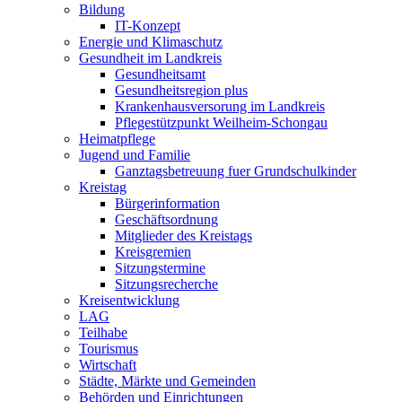
Bildung
IT-Konzept
Energie und Klimaschutz
Gesundheit im Landkreis
Gesundheitsamt
Gesundheitsregion plus
Krankenhausversorung im Landkreis
Pflegestützpunkt Weilheim-Schongau
Heimatpflege
Jugend und Familie
Ganztagsbetreuung fuer Grundschulkinder
Kreistag
Bürgerinformation
Geschäftsordnung
Mitglieder des Kreistags
Kreisgremien
Sitzungstermine
Sitzungsrecherche
Kreisentwicklung
LAG
Teilhabe
Tourismus
Wirtschaft
Städte, Märkte und Gemeinden
Behörden und Einrichtungen