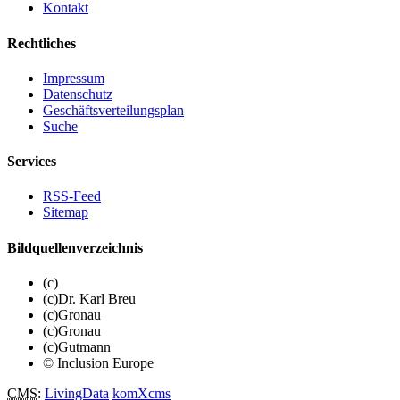
Kontakt
Rechtliches
Impressum
Datenschutz
Geschäftsverteilungsplan
Suche
Services
RSS-Feed
Sitemap
Bildquellenverzeichnis
(c)
(c)Dr. Karl Breu
(c)Gronau
(c)Gronau
(c)Gutmann
© Inclusion Europe
CMS
:
LivingData
komXcms