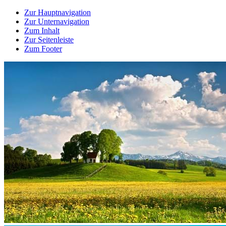
Zur Hauptnavigation
Zur Unternavigation
Zum Inhalt
Zur Seitenleiste
Zum Footer