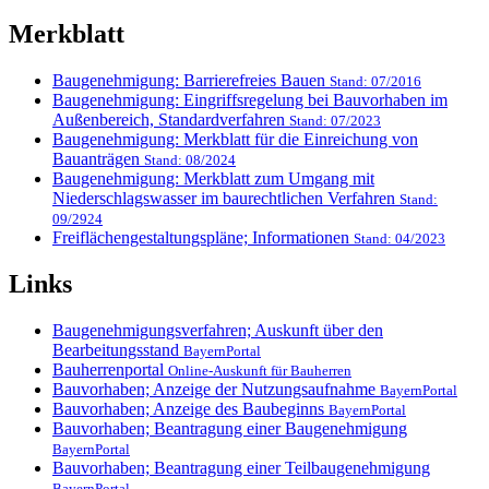
Merkblatt
Baugenehmigung: Barrierefreies Bauen
Stand: 07/2016
Baugenehmigung: Eingriffsregelung bei Bauvorhaben im
Außenbereich, Standardverfahren
Stand: 07/2023
Baugenehmigung: Merkblatt für die Einreichung von
Bauanträgen
Stand: 08/2024
Baugenehmigung: Merkblatt zum Umgang mit
Niederschlagswasser im baurechtlichen Verfahren
Stand:
09/2924
Freiflächengestaltungspläne; Informationen
Stand: 04/2023
Links
Baugenehmigungsverfahren; Auskunft über den
Bearbeitungsstand
BayernPortal
Bauherrenportal
Online-Auskunft für Bauherren
Bauvorhaben; Anzeige der Nutzungsaufnahme
BayernPortal
Bauvorhaben; Anzeige des Baubeginns
BayernPortal
Bauvorhaben; Beantragung einer Baugenehmigung
BayernPortal
Bauvorhaben; Beantragung einer Teilbaugenehmigung
BayernPortal