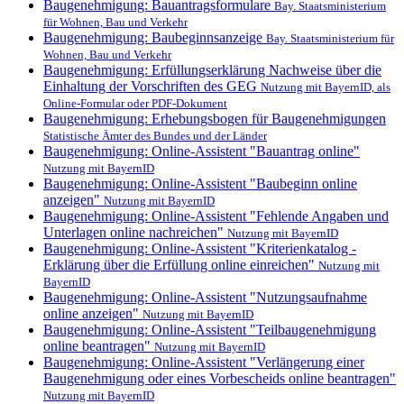
Baugenehmigung: Bauantragsformulare
Bay. Staatsministerium
für Wohnen, Bau und Verkehr
Baugenehmigung: Baubeginnsanzeige
Bay. Staatsministerium für
Wohnen, Bau und Verkehr
Baugenehmigung: Erfüllungserklärung Nachweise über die
Einhaltung der Vorschriften des GEG
Nutzung mit BayernID, als
Online-Formular oder PDF-Dokument
Baugenehmigung: Erhebungsbogen für Baugenehmigungen
Statistische Ämter des Bundes und der Länder
Baugenehmigung: Online-Assistent "Bauantrag online"
Nutzung mit BayernID
Baugenehmigung: Online-Assistent "Baubeginn online
anzeigen"
Nutzung mit BayernID
Baugenehmigung: Online-Assistent "Fehlende Angaben und
Unterlagen online nachreichen"
Nutzung mit BayernID
Baugenehmigung: Online-Assistent "Kriterienkatalog -
Erklärung über die Erfüllung online einreichen"
Nutzung mit
BayernID
Baugenehmigung: Online-Assistent "Nutzungsaufnahme
online anzeigen"
Nutzung mit BayernID
Baugenehmigung: Online-Assistent "Teilbaugenehmigung
online beantragen"
Nutzung mit BayernID
Baugenehmigung: Online-Assistent "Verlängerung einer
Baugenehmigung oder eines Vorbescheids online beantragen"
Nutzung mit BayernID