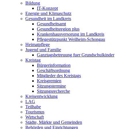
Bildung
IT-Konzept
Energie und Klimaschutz
Gesundheit im Landkreis
Gesundheitsamt
Gesundheitsregion plus
Krankenhausversorung im Landkreis
Pflegestützpunkt Weilheim-Schongau
Heimatpflege
Jugend und Familie
Ganztagsbetreuung fuer Grundschulkinder
Kreistag
Bürgerinformation
Geschäftsordnung
Mitglieder des Kreistags
Kreisgremien
Sitzungstermine
Sitzungsrecherche
Kreisentwicklung
LAG
Teilhabe
Tourismus
Wirtschaft
Städte, Märkte und Gemeinden
Behörden und Einrichtungen