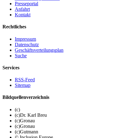
Presseportal
Anfahrt
Kontakt
Rechtliches
Impressum
Datenschutz
Geschäftsverteilungsplan
Suche
Services
RSS-Feed
Sitemap
Bildquellenverzeichnis
(c)
(c)Dr. Karl Breu
(c)Gronau
(c)Gronau
(c)Gutmann
© Inclusion Europe