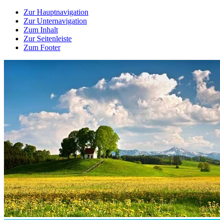
Zur Hauptnavigation
Zur Unternavigation
Zum Inhalt
Zur Seitenleiste
Zum Footer