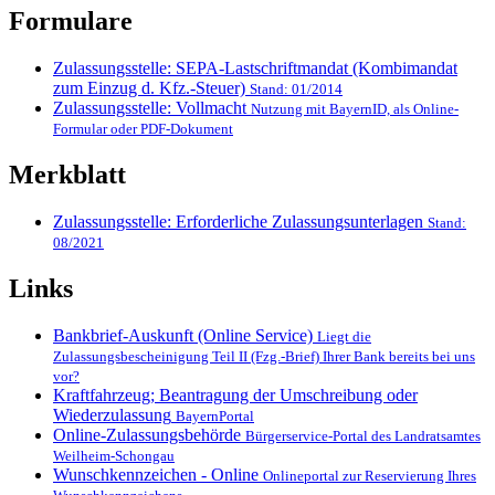
Formulare
Zulassungsstelle: SEPA-Lastschriftmandat (Kombimandat
zum Einzug d. Kfz.-Steuer)
Stand: 01/2014
Zulassungsstelle: Vollmacht
Nutzung mit BayernID, als Online-
Formular oder PDF-Dokument
Merkblatt
Zulassungsstelle: Erforderliche Zulassungsunterlagen
Stand:
08/2021
Links
Bankbrief-Auskunft (Online Service)
Liegt die
Zulassungsbescheinigung Teil II (Fzg.-Brief) Ihrer Bank bereits bei uns
vor?
Kraftfahrzeug; Beantragung der Umschreibung oder
Wiederzulassung
BayernPortal
Online-Zulassungsbehörde
Bürgerservice-Portal des Landratsamtes
Weilheim-Schongau
Wunschkennzeichen - Online
Onlineportal zur Reservierung Ihres