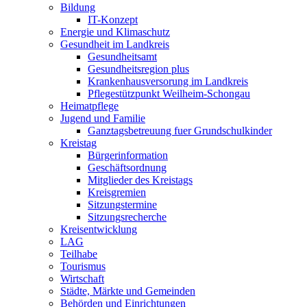
Bildung
IT-Konzept
Energie und Klimaschutz
Gesundheit im Landkreis
Gesundheitsamt
Gesundheitsregion plus
Krankenhausversorung im Landkreis
Pflegestützpunkt Weilheim-Schongau
Heimatpflege
Jugend und Familie
Ganztagsbetreuung fuer Grundschulkinder
Kreistag
Bürgerinformation
Geschäftsordnung
Mitglieder des Kreistags
Kreisgremien
Sitzungstermine
Sitzungsrecherche
Kreisentwicklung
LAG
Teilhabe
Tourismus
Wirtschaft
Städte, Märkte und Gemeinden
Behörden und Einrichtungen