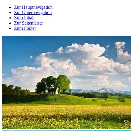
Zur Hauptnavigation
Zur Unternavigation
Zum Inhalt
Zur Seitenleiste
Zum Footer