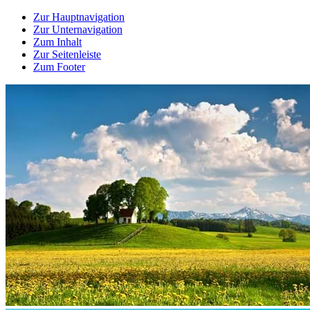
Zur Hauptnavigation
Zur Unternavigation
Zum Inhalt
Zur Seitenleiste
Zum Footer