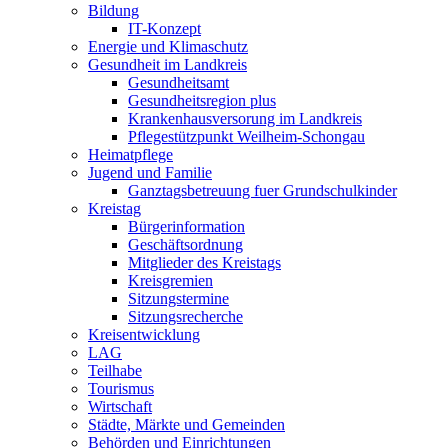
Bildung
IT-Konzept
Energie und Klimaschutz
Gesundheit im Landkreis
Gesundheitsamt
Gesundheitsregion plus
Krankenhausversorung im Landkreis
Pflegestützpunkt Weilheim-Schongau
Heimatpflege
Jugend und Familie
Ganztagsbetreuung fuer Grundschulkinder
Kreistag
Bürgerinformation
Geschäftsordnung
Mitglieder des Kreistags
Kreisgremien
Sitzungstermine
Sitzungsrecherche
Kreisentwicklung
LAG
Teilhabe
Tourismus
Wirtschaft
Städte, Märkte und Gemeinden
Behörden und Einrichtungen