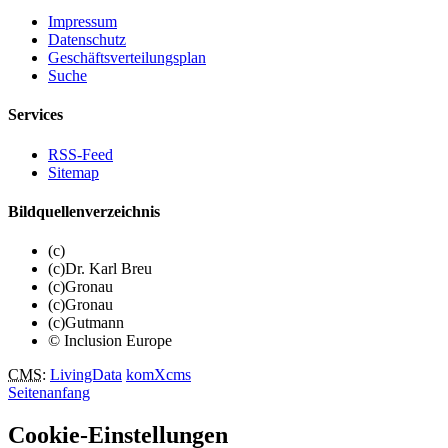
Impressum
Datenschutz
Geschäftsverteilungsplan
Suche
Services
RSS-Feed
Sitemap
Bildquellenverzeichnis
(c)
(c)Dr. Karl Breu
(c)Gronau
(c)Gronau
(c)Gutmann
© Inclusion Europe
CMS
:
LivingData
komXcms
Seitenanfang
Cookie-Einstellungen