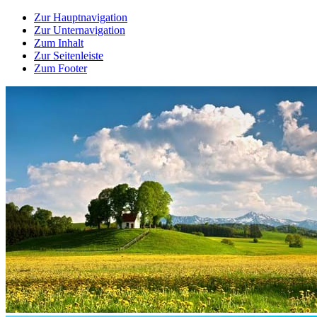
Zur Hauptnavigation
Zur Unternavigation
Zum Inhalt
Zur Seitenleiste
Zum Footer