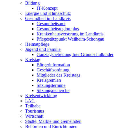
Bildung
IT-Konzept
Energie und Klimaschutz
Gesundheit im Landkreis
Gesundheitsamt
Gesundheitsregion plus
Krankenhausversorung im Landkreis
Pflegestützpunkt Weilheim-Schongau
Heimatpflege
Jugend und Familie
Ganztagsbetreuung fuer Grundschulkinder
Kreistag
Bürgerinformation
Geschäftsordnung
Mitglieder des Kreistags
Kreisgremien
Sitzungstermine
Sitzungsrecherche
Kreisentwicklung
LAG
Teilhabe
Tourismus
Wirtschaft
Städte, Märkte und Gemeinden
Behörden und Einrichtungen