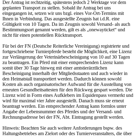
Der Antrag ist rechtzeitig, spätestens jedoch 2 Werktage vor dem
geplanten Transport zu stellen. Sobald ihr Antrag bei uns
eingegangen ist, setzen wir uns bzgl. eines Vor-Ort-Termins mit
Ihnen in Verbindung. Das ausgestellte Zeugnis hat i.d.R. eine
Gültigkeit von 10 Tagen. Da im Zeugnis sowohl Versand- als auch
Bestimmungsort genannt werden, gilt es als „onewayticket“ und
nicht für einen potentiellen Rücktransport.
Für bei der FN (Deutsche Reiterliche Vereinigung) registrierte und
fortgeschriebene Turnierpferde besteht die Möglichkeit, eine Lizenz
zur Verlängerung der Veterinärbescheinigung von 10 auf 30 Tagen
zu beantragen. Ein Pferd mit einer entsprechenden Lizenz kann
somit über 30 Tage hinweg mit einer amtstierärztlichen
Bescheinigung innerhalb der Mitgliedsstaaten und auch wieder in
den Heimatstall transportiert werden. Dadurch können sowohl
Kosten als auch organisatorischer Aufwand für die Ausstellung von
erneuten Gesundheitsattesten für den Rückweg gespart werden. Die
Lizenz wird in Form eines Aufklebers im Equidenpass vermerkt und
wird für maximal vier Jahre ausgestellt. Danach muss sie erneut
beantragt werden. Ein entsprechender Antrag kann formlos unter
Angabe der Lebensnummer des Pferdes und der Versand- und
Rechnungsadresse bei der FN, Abt. Eintragung gestellt werden.
Hinweis: Beachten Sie auch weitere Anforderungen bspw. des
Haltungsbetriebes am Zielort oder des Turnierveranstalters, die über