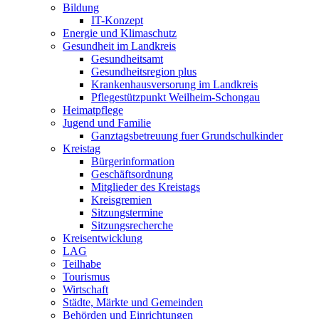
Bildung
IT-Konzept
Energie und Klimaschutz
Gesundheit im Landkreis
Gesundheitsamt
Gesundheitsregion plus
Krankenhausversorung im Landkreis
Pflegestützpunkt Weilheim-Schongau
Heimatpflege
Jugend und Familie
Ganztagsbetreuung fuer Grundschulkinder
Kreistag
Bürgerinformation
Geschäftsordnung
Mitglieder des Kreistags
Kreisgremien
Sitzungstermine
Sitzungsrecherche
Kreisentwicklung
LAG
Teilhabe
Tourismus
Wirtschaft
Städte, Märkte und Gemeinden
Behörden und Einrichtungen