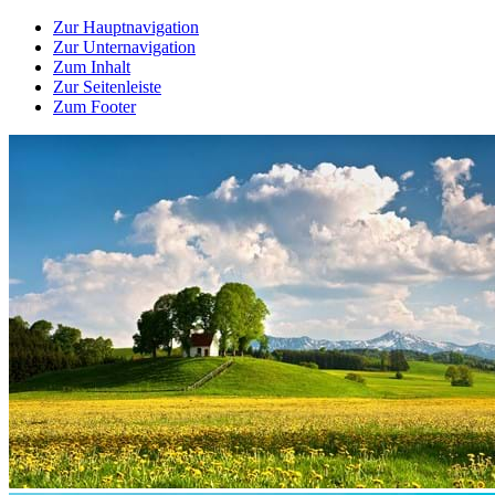
Zur Hauptnavigation
Zur Unternavigation
Zum Inhalt
Zur Seitenleiste
Zum Footer