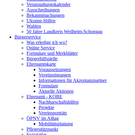
Veranstaltungskalender
Ausschreibungen
Bekanntmachungen
Ukraine-Hilfen
Wahlen
50 Jahre Landkreis Weilheim-Schongau
Bürgerservice
Was erledige ich wo?
Online Service
Formulare und Merkblätter
Bürgerhilfsstelle
Ehrenamtskarte
Voraussetzungen
Vergünstigungen
Informationen für Akzeptanzpartner
Formulare
Aktuelle Aktionen
Ehrenamt - KOBE
Nachbarschaftshilfen
Projekte
Vereinsporträts
ÖPNV im Alltag
Mobilitätsplanung
Pflegestützpunkt
Sozialatlas