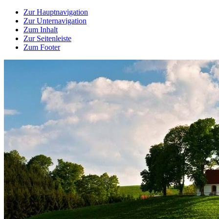
Zur Hauptnavigation
Zur Unternavigation
Zum Inhalt
Zur Seitenleiste
Zum Footer