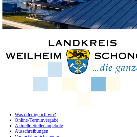
Was erledige ich wo?
Online-Terminvergabe
Aktuelle Stellenangebote
Ausschreibungen
Veranstaltungskalender