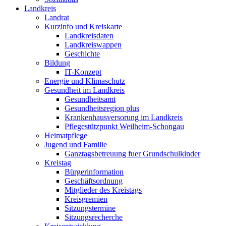
Landkreis
Landrat
Kurzinfo und Kreiskarte
Landkreisdaten
Landkreiswappen
Geschichte
Bildung
IT-Konzept
Energie und Klimaschutz
Gesundheit im Landkreis
Gesundheitsamt
Gesundheitsregion plus
Krankenhausversorung im Landkreis
Pflegestützpunkt Weilheim-Schongau
Heimatpflege
Jugend und Familie
Ganztagsbetreuung fuer Grundschulkinder
Kreistag
Bürgerinformation
Geschäftsordnung
Mitglieder des Kreistags
Kreisgremien
Sitzungstermine
Sitzungsrecherche