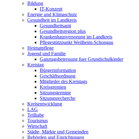
Bildung
IT-Konzept
Energie und Klimaschutz
Gesundheit im Landkreis
Gesundheitsamt
Gesundheitsregion plus
Krankenhausversorung im Landkreis
Pflegestützpunkt Weilheim-Schongau
Heimatpflege
Jugend und Familie
Ganztagsbetreuung fuer Grundschulkinder
Kreistag
Bürgerinformation
Geschäftsordnung
Mitglieder des Kreistags
Kreisgremien
Sitzungstermine
Sitzungsrecherche
Kreisentwicklung
LAG
Teilhabe
Tourismus
Wirtschaft
Städte, Märkte und Gemeinden
Behörden und Einrichtungen