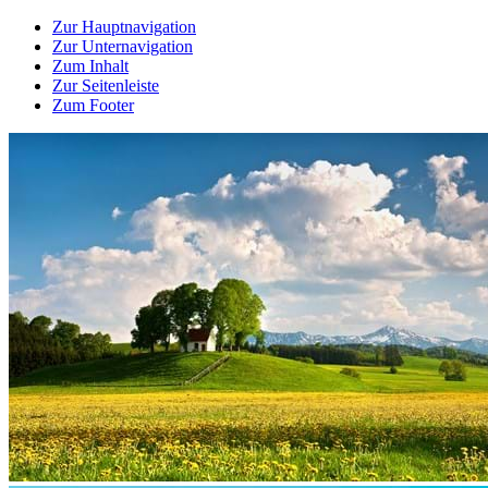
Zur Hauptnavigation
Zur Unternavigation
Zum Inhalt
Zur Seitenleiste
Zum Footer