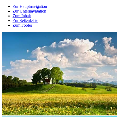
Zur Hauptnavigation
Zur Unternavigation
Zum Inhalt
Zur Seitenleiste
Zum Footer