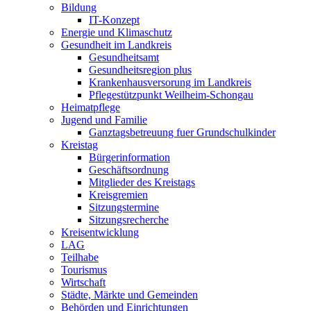
Bildung
IT-Konzept
Energie und Klimaschutz
Gesundheit im Landkreis
Gesundheitsamt
Gesundheitsregion plus
Krankenhausversorung im Landkreis
Pflegestützpunkt Weilheim-Schongau
Heimatpflege
Jugend und Familie
Ganztagsbetreuung fuer Grundschulkinder
Kreistag
Bürgerinformation
Geschäftsordnung
Mitglieder des Kreistags
Kreisgremien
Sitzungstermine
Sitzungsrecherche
Kreisentwicklung
LAG
Teilhabe
Tourismus
Wirtschaft
Städte, Märkte und Gemeinden
Behörden und Einrichtungen