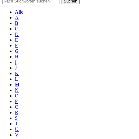
Suchen
Alle
A
B
C
D
E
F
G
H
I
J
K
L
M
N
O
P
Q
R
S
T
U
V