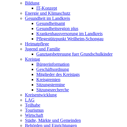
Bildung
IT-Konzept
Energie und Klimaschutz
Gesundheit im Landkreis
Gesundheitsamt
Gesundheitsregion plus
Krankenhausversorung im Landkreis
Pflegestützpunkt Weilheim-Schongau
Heimatpflege
Jugend und Familie
Ganztagsbetreuung fuer Grundschulkinder
Kreistag
Bürgerinformation
Geschäftsordnung
Mitglieder des Kreistags
Kreisgremien
Sitzungstermine
Sitzungsrecherche
Kreisentwicklung
LAG
Teilhabe
Tourismus
Wirtschaft
Städte, Märkte und Gemeinden
Behörden und Einrichtungen