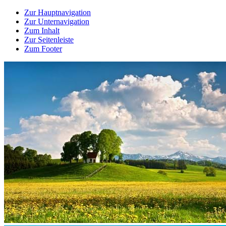
Zur Hauptnavigation
Zur Unternavigation
Zum Inhalt
Zur Seitenleiste
Zum Footer