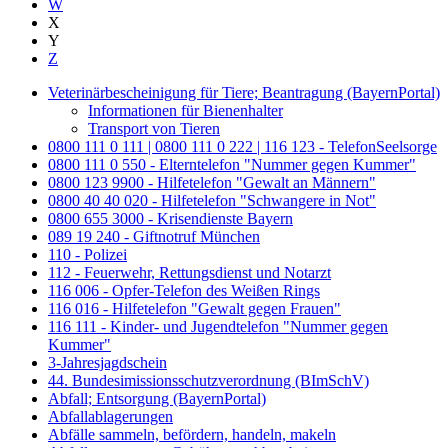
W
X
Y
Z
Veterinärbescheinigung für Tiere; Beantragung (BayernPortal)
Informationen für Bienenhalter
Transport von Tieren
0800 111 0 111 | 0800 111 0 222 | 116 123 - TelefonSeelsorge
0800 111 0 550 - Elterntelefon "Nummer gegen Kummer"
0800 123 9900 - Hilfetelefon "Gewalt an Männern"
0800 40 40 020 - Hilfetelefon "Schwangere in Not"
0800 655 3000 - Krisendienste Bayern
089 19 240 - Giftnotruf München
110 - Polizei
112 - Feuerwehr, Rettungsdienst und Notarzt
116 006 - Opfer-Telefon des Weißen Rings
116 016 - Hilfetelefon "Gewalt gegen Frauen"
116 111 - Kinder- und Jugendtelefon "Nummer gegen
Kummer"
3-Jahresjagdschein
44. Bundesimissionsschutzverordnung (BImSchV)
Abfall; Entsorgung (BayernPortal)
Abfallablagerungen
Abfälle sammeln, befördern, handeln, makeln