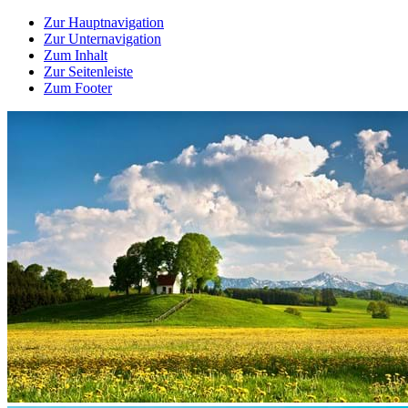
Zur Hauptnavigation
Zur Unternavigation
Zum Inhalt
Zur Seitenleiste
Zum Footer