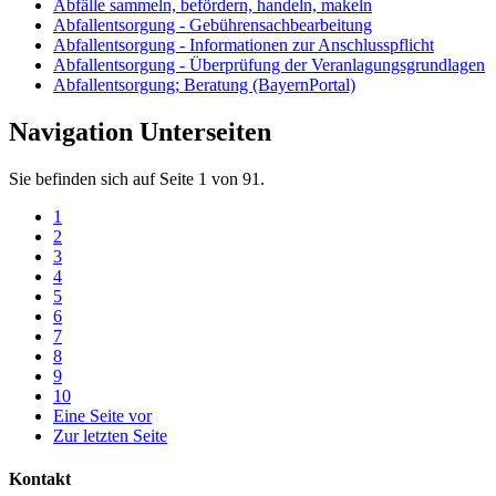
Abfälle sammeln, befördern, handeln, makeln
Abfallentsorgung - Gebührensachbearbeitung
Abfallentsorgung - Informationen zur Anschlusspflicht
Abfallentsorgung - Überprüfung der Veranlagungsgrundlagen
Abfallentsorgung; Beratung (BayernPortal)
Navigation Unterseiten
Sie befinden sich auf Seite 1 von 91.
1
2
3
4
5
6
7
8
9
10
Eine Seite vor
Zur letzten Seite
Kontakt