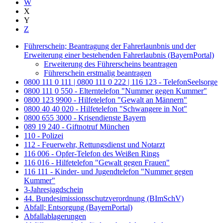
W
X
Y
Z
Führerschein; Beantragung der Fahrerlaunbnis und der
Erweiterung einer bestehenden Fahrerlaubnis (BayernPortal)
Erweiterung des Führerscheins beantragen
Führerschein erstmalig beantragen
0800 111 0 111 | 0800 111 0 222 | 116 123 - TelefonSeelsorge
0800 111 0 550 - Elterntelefon "Nummer gegen Kummer"
0800 123 9900 - Hilfetelefon "Gewalt an Männern"
0800 40 40 020 - Hilfetelefon "Schwangere in Not"
0800 655 3000 - Krisendienste Bayern
089 19 240 - Giftnotruf München
110 - Polizei
112 - Feuerwehr, Rettungsdienst und Notarzt
116 006 - Opfer-Telefon des Weißen Rings
116 016 - Hilfetelefon "Gewalt gegen Frauen"
116 111 - Kinder- und Jugendtelefon "Nummer gegen
Kummer"
3-Jahresjagdschein
44. Bundesimissionsschutzverordnung (BImSchV)
Abfall; Entsorgung (BayernPortal)
Abfallablagerungen