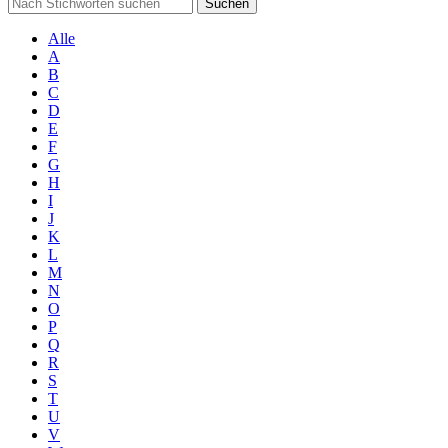
Suchen
Alle
A
B
C
D
E
F
G
H
I
J
K
L
M
N
O
P
Q
R
S
T
U
V