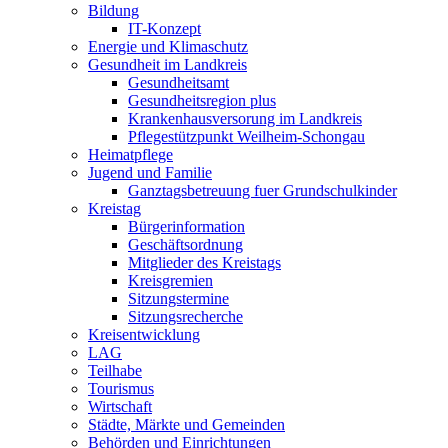
Bildung
IT-Konzept
Energie und Klimaschutz
Gesundheit im Landkreis
Gesundheitsamt
Gesundheitsregion plus
Krankenhausversorung im Landkreis
Pflegestützpunkt Weilheim-Schongau
Heimatpflege
Jugend und Familie
Ganztagsbetreuung fuer Grundschulkinder
Kreistag
Bürgerinformation
Geschäftsordnung
Mitglieder des Kreistags
Kreisgremien
Sitzungstermine
Sitzungsrecherche
Kreisentwicklung
LAG
Teilhabe
Tourismus
Wirtschaft
Städte, Märkte und Gemeinden
Behörden und Einrichtungen