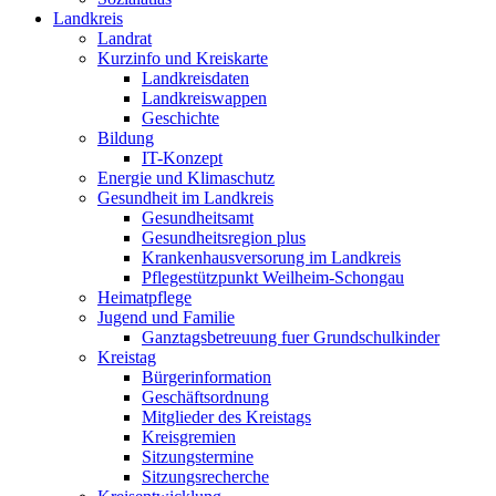
Landkreis
Landrat
Kurzinfo und Kreiskarte
Landkreisdaten
Landkreiswappen
Geschichte
Bildung
IT-Konzept
Energie und Klimaschutz
Gesundheit im Landkreis
Gesundheitsamt
Gesundheitsregion plus
Krankenhausversorung im Landkreis
Pflegestützpunkt Weilheim-Schongau
Heimatpflege
Jugend und Familie
Ganztagsbetreuung fuer Grundschulkinder
Kreistag
Bürgerinformation
Geschäftsordnung
Mitglieder des Kreistags
Kreisgremien
Sitzungstermine
Sitzungsrecherche