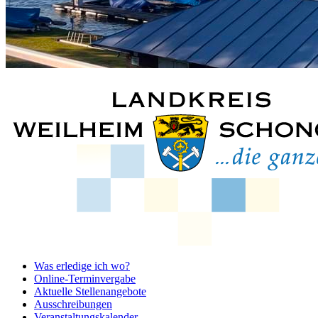
Was erledige ich wo?
Online-Terminvergabe
Aktuelle Stellenangebote
Ausschreibungen
Veranstaltungskalender