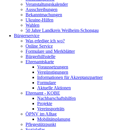
Veranstaltungskalender
Ausschreibungen
Bekanntmachungen
Ukraine-Hilfen
Wahlen
50 Jahre Landkreis Weilheim-Schongau
Bürgerservice
Was erledige ich wo?
Online Service
Formulare und Merkblätter
Bürgerhilfsstelle
Ehrenamtskarte
Voraussetzungen
Vergünstigungen
Informationen für Akzeptanzpartner
Formulare
Aktuelle Aktionen
Ehrenamt - KOBE
Nachbarschaftshilfen
Projekte
Vereinsporträts
ÖPNV im Alltag
Mobilitätsplanung
Pflegestützpunkt
Sozialatlas