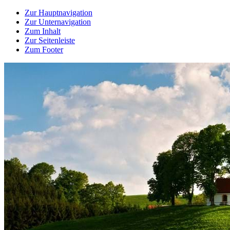
Zur Hauptnavigation
Zur Unternavigation
Zum Inhalt
Zur Seitenleiste
Zum Footer