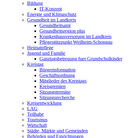
Bildung
IT-Konzept
Energie und Klimaschutz
Gesundheit im Landkreis
Gesundheitsamt
Gesundheitsregion plus
Krankenhausversorung im Landkreis
Pflegestützpunkt Weilheim-Schongau
Heimatpflege
Jugend und Familie
Ganztagsbetreuung fuer Grundschulkinder
Kreistag
Bürgerinformation
Geschäftsordnung
Mitglieder des Kreistags
Kreisgremien
Sitzungstermine
Sitzungsrecherche
Kreisentwicklung
LAG
Teilhabe
Tourismus
Wirtschaft
Städte, Märkte und Gemeinden
Behörden und Einrichtungen