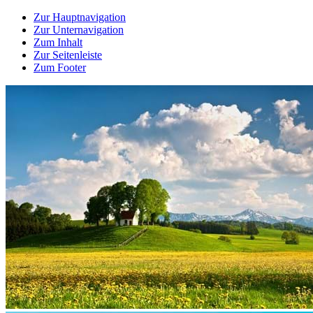
Zur Hauptnavigation
Zur Unternavigation
Zum Inhalt
Zur Seitenleiste
Zum Footer