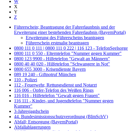
W
X
Y
Z
Führerschein; Beantragung der Fahrerlaunbnis und der
Erweiterung einer bestehenden Fahrerlaubnis (BayernPortal)
Erweiterung des Führerscheins beantragen
Führerschein erstmalig beantragen
0800 111 0 111 | 0800 111 0 222 | 116 123 - TelefonSeelsorge
0800 111 0 550 - Elterntelefon "Nummer gegen Kummer"
0800 123 9900 - Hilfetelefon "Gewalt an Männern"
0800 40 40 020 - Hilfetelefon "Schwangere in Not"
0800 655 3000 - Krisendienste Bayern
089 19 240 - Giftnotruf München
110 - Polizei
112 - Feuerwehr, Rettungsdienst und Notarzt
116 006 - Opfer-Telefon des Weißen Rings
116 016 - Hilfetelefon "Gewalt gegen Frauen"
116 111 - Kinder- und Jugendtelefon "Nummer gegen
Kummer"
3-Jahresjagdschein
44. Bundesimissionsschutzverordnung (BImSchV)
Abfall; Entsorgung (BayernPortal)
Abfallablagerungen