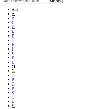
Suchen
Alle
A
B
C
D
E
F
G
H
I
J
K
L
M
N
O
P
Q
R
S
T
U
V