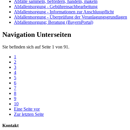
Abfälle sammeln, befördern, handeln, makeln
Abfallentsorgung - Gebührensachbearbeitung
Abfallentsorgung - Informationen zur Anschlusspflicht
Abfallentsorgung - Überprüfung der Veranlagungsgrundlagen
Abfallentsorgung; Beratung (BayernPortal)
Navigation Unterseiten
Sie befinden sich auf Seite 1 von 91.
1
2
3
4
5
6
7
8
9
10
Eine Seite vor
Zur letzten Seite
Kontakt