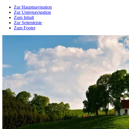
Zur Hauptnavigation
Zur Unternavigation
Zum Inhalt
Zur Seitenleiste
Zum Footer