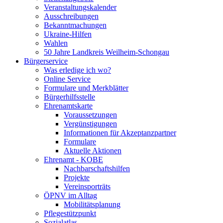
Veranstaltungskalender
Ausschreibungen
Bekanntmachungen
Ukraine-Hilfen
Wahlen
50 Jahre Landkreis Weilheim-Schongau
Bürgerservice
Was erledige ich wo?
Online Service
Formulare und Merkblätter
Bürgerhilfsstelle
Ehrenamtskarte
Voraussetzungen
Vergünstigungen
Informationen für Akzeptanzpartner
Formulare
Aktuelle Aktionen
Ehrenamt - KOBE
Nachbarschaftshilfen
Projekte
Vereinsporträts
ÖPNV im Alltag
Mobilitätsplanung
Pflegestützpunkt
Sozialatlas