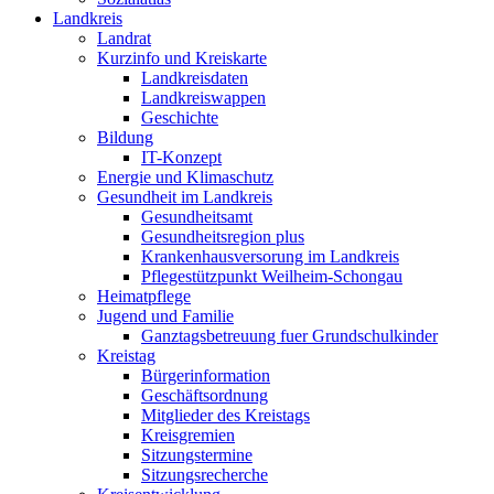
Landkreis
Landrat
Kurzinfo und Kreiskarte
Landkreisdaten
Landkreiswappen
Geschichte
Bildung
IT-Konzept
Energie und Klimaschutz
Gesundheit im Landkreis
Gesundheitsamt
Gesundheitsregion plus
Krankenhausversorung im Landkreis
Pflegestützpunkt Weilheim-Schongau
Heimatpflege
Jugend und Familie
Ganztagsbetreuung fuer Grundschulkinder
Kreistag
Bürgerinformation
Geschäftsordnung
Mitglieder des Kreistags
Kreisgremien
Sitzungstermine
Sitzungsrecherche