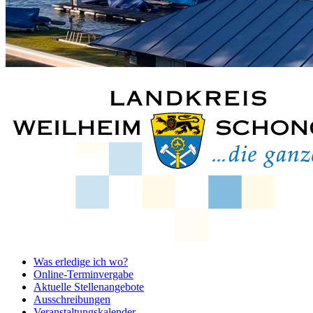
Was erledige ich wo?
Online-Terminvergabe
Aktuelle Stellenangebote
Ausschreibungen
Veranstaltungskalender