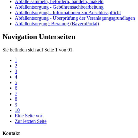
Abfälle sammeln, befördern, handeln, makeln
Abfallentsorgung - Gebührensachbearbeitung
Abfallentsorgung - Informationen zur Anschlusspflicht
Abfallentsorgung - Überprüfung der Veranlagungsgrundlagen
Abfallentsorgung; Beratung (BayernPortal)
Navigation Unterseiten
Sie befinden sich auf Seite 1 von 91.
1
2
3
4
5
6
7
8
9
10
Eine Seite vor
Zur letzten Seite
Kontakt