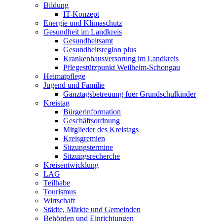
Bildung
IT-Konzept
Energie und Klimaschutz
Gesundheit im Landkreis
Gesundheitsamt
Gesundheitsregion plus
Krankenhausversorung im Landkreis
Pflegestützpunkt Weilheim-Schongau
Heimatpflege
Jugend und Familie
Ganztagsbetreuung fuer Grundschulkinder
Kreistag
Bürgerinformation
Geschäftsordnung
Mitglieder des Kreistags
Kreisgremien
Sitzungstermine
Sitzungsrecherche
Kreisentwicklung
LAG
Teilhabe
Tourismus
Wirtschaft
Städte, Märkte und Gemeinden
Behörden und Einrichtungen