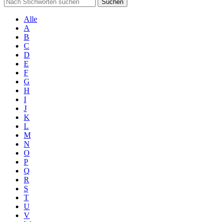
Suchen
Alle
A
B
C
D
E
F
G
H
I
J
K
L
M
N
O
P
Q
R
S
T
U
V