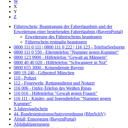
W
X
Y
Z
Führerschein; Beantragung der Fahrerlaunbnis und der
Erweiterung einer bestehenden Fahrerlaubnis (BayernPortal)
Erweiterung des Führerscheins beantragen
Führerschein erstmalig beantragen
0800 111 0 111 | 0800 111 0 222 | 116 123 - TelefonSeelsorge
0800 111 0 550 - Elterntelefon "Nummer gegen Kummer"
0800 123 9900 - Hilfetelefon "Gewalt an Männern"
0800 40 40 020 - Hilfetelefon "Schwangere in Not"
0800 655 3000 - Krisendienste Bayern
089 19 240 - Giftnotruf München
110 - Polizei
112 - Feuerwehr, Rettungsdienst und Notarzt
116 006 - Opfer-Telefon des Weißen Rings
116 016 - Hilfetelefon "Gewalt gegen Frauen"
116 111 - Kinder- und Jugendtelefon "Nummer gegen
Kummer"
3-Jahresjagdschein
44. Bundesimissionsschutzverordnung (BImSchV)
Abfall; Entsorgung (BayernPortal)
Abfallablagerungen