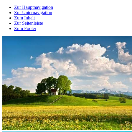
Zur Hauptnavigation
Zur Unternavigation
Zum Inhalt
Zur Seitenleiste
Zum Footer