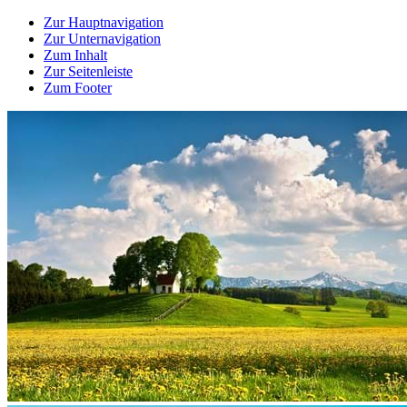
Zur Hauptnavigation
Zur Unternavigation
Zum Inhalt
Zur Seitenleiste
Zum Footer