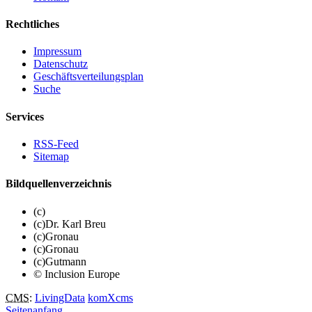
Rechtliches
Impressum
Datenschutz
Geschäftsverteilungsplan
Suche
Services
RSS-Feed
Sitemap
Bildquellenverzeichnis
(c)
(c)Dr. Karl Breu
(c)Gronau
(c)Gronau
(c)Gutmann
© Inclusion Europe
CMS
:
LivingData
komXcms
Seitenanfang