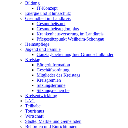
Bildung
IT-Konzept
Energie und Klimaschutz
Gesundheit im Landkreis
Gesundheitsamt
Gesundheitsregion plus
Krankenhausversorung im Landkreis
Pflegestützpunkt Weilheim-Schongau
Heimatpflege
Jugend und Familie
Ganztagsbetreuung fuer Grundschulkinder
Kreistag
Bürgerinformation
Geschäftsordnung
Mitglieder des Kreistags
Kreisgremien
Sitzungstermine
Sitzungsrecherche
Kreisentwicklung
LAG
Teilhabe
Tourismus
Wirtschaft
Städte, Märkte und Gemeinden
Behörden und Einrichtungen