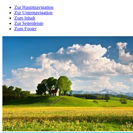
Zur Hauptnavigation
Zur Unternavigation
Zum Inhalt
Zur Seitenleiste
Zum Footer