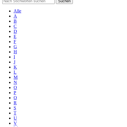
Suchen
Alle
A
B
C
D
E
F
G
H
I
J
K
L
M
N
O
P
Q
R
S
T
U
V