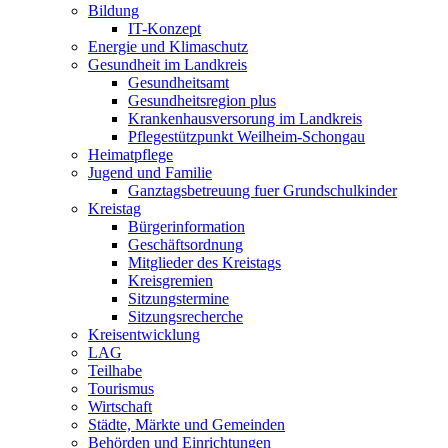
Bildung
IT-Konzept
Energie und Klimaschutz
Gesundheit im Landkreis
Gesundheitsamt
Gesundheitsregion plus
Krankenhausversorung im Landkreis
Pflegestützpunkt Weilheim-Schongau
Heimatpflege
Jugend und Familie
Ganztagsbetreuung fuer Grundschulkinder
Kreistag
Bürgerinformation
Geschäftsordnung
Mitglieder des Kreistags
Kreisgremien
Sitzungstermine
Sitzungsrecherche
Kreisentwicklung
LAG
Teilhabe
Tourismus
Wirtschaft
Städte, Märkte und Gemeinden
Behörden und Einrichtungen