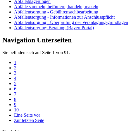
Abfallablagerungen
Abfälle sammeln, befördern, handeln, makeln
Abfallentsorgung - Gebührensachbearbeitung
Abfallentsorgung - Informationen zur Anschlusspflicht
Abfallentsorgung - Überprüfung der Veranlagungsgrundlagen
Abfallentsorgung; Beratung (BayernPortal)
Navigation Unterseiten
Sie befinden sich auf Seite 1 von 91.
1
2
3
4
5
6
7
8
9
10
Eine Seite vor
Zur letzten Seite