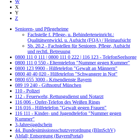
W
X
Y
Z
Senioren- und Pflegeheime
Fachstelle f. Pflege- u. Behinderteneinricht.:
Qualitätsentwickl. u. Aufsicht (FQA) / Heimaufsicht
Sb. 20.2 - Fachstellen für Senioren, Pflege, Aufsicht
und rechtl. Betreuung
0800 111 0 111 | 0800 111 0 222 | 116 123 - TelefonSeelsorge
0800 111 0 550 - Elterntelefon "Nummer gegen Kummer"
0800 123 9900 - Hilfetelefon "Gewalt an Männern"
0800 40 40 020 - Hilfetelefon "Schwangere in Not"
0800 655 3000 - Krisendienste Bayern
089 19 240 - Giftnotruf München
110 - Polizei
112 - Feuerwehr, Rettungsdienst und Notarzt
116 006 - Opfer-Telefon des Weißen Rings
116 016 - Hilfetelefon "Gewalt gegen Frauen"
116 111 - Kinder- und Jugendtelefon "Nummer gegen
Kummer"
3-Jahresjagdschein
44. Bundesimissionsschutzverordnung (BImSchV)
Abfall; Entsorgung (BayernPortal)