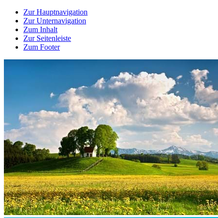
Zur Hauptnavigation
Zur Unternavigation
Zum Inhalt
Zur Seitenleiste
Zum Footer