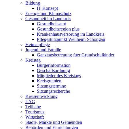
Bildung
IT-Konzept
Energie und Klimaschutz
Gesundheit im Landkreis
Gesundheitsamt
Gesundheitsregion plus
Krankenhausversorung im Landkreis
Pflegestützpunkt Weilheim-Schongau
Heimatpflege
Jugend und Familie
Ganztagsbetreuung fuer Grundschulkinder
Kreistag
Bürgerinformation
Geschäftsordnung
Mitglieder des Kreistags
Kreisgremien
Sitzungstermine
Sitzungsrecherche
Kreisentwicklung
LAG
Teilhabe
Tourismus
Wirtschaft
Städte, Märkte und Gemeinden
Behörden und Einrichtungen