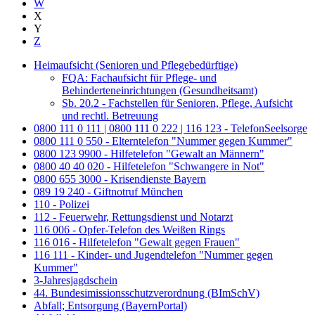
W
X
Y
Z
Heimaufsicht (Senioren und Pflegebedürftige)
FQA: Fachaufsicht für Pflege- und
Behinderteneinrichtungen (Gesundheitsamt)
Sb. 20.2 - Fachstellen für Senioren, Pflege, Aufsicht
und rechtl. Betreuung
0800 111 0 111 | 0800 111 0 222 | 116 123 - TelefonSeelsorge
0800 111 0 550 - Elterntelefon "Nummer gegen Kummer"
0800 123 9900 - Hilfetelefon "Gewalt an Männern"
0800 40 40 020 - Hilfetelefon "Schwangere in Not"
0800 655 3000 - Krisendienste Bayern
089 19 240 - Giftnotruf München
110 - Polizei
112 - Feuerwehr, Rettungsdienst und Notarzt
116 006 - Opfer-Telefon des Weißen Rings
116 016 - Hilfetelefon "Gewalt gegen Frauen"
116 111 - Kinder- und Jugendtelefon "Nummer gegen
Kummer"
3-Jahresjagdschein
44. Bundesimissionsschutzverordnung (BImSchV)
Abfall; Entsorgung (BayernPortal)