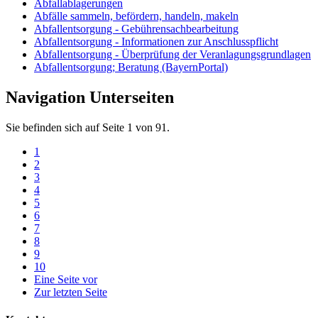
Abfallablagerungen
Abfälle sammeln, befördern, handeln, makeln
Abfallentsorgung - Gebührensachbearbeitung
Abfallentsorgung - Informationen zur Anschlusspflicht
Abfallentsorgung - Überprüfung der Veranlagungsgrundlagen
Abfallentsorgung; Beratung (BayernPortal)
Navigation Unterseiten
Sie befinden sich auf Seite 1 von 91.
1
2
3
4
5
6
7
8
9
10
Eine Seite vor
Zur letzten Seite