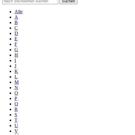
Suchen
Alle
A
B
C
D
E
F
G
H
I
J
K
L
M
N
O
P
Q
R
S
T
U
V