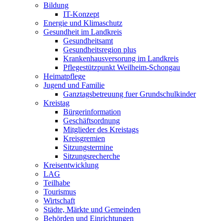
Bildung
IT-Konzept
Energie und Klimaschutz
Gesundheit im Landkreis
Gesundheitsamt
Gesundheitsregion plus
Krankenhausversorung im Landkreis
Pflegestützpunkt Weilheim-Schongau
Heimatpflege
Jugend und Familie
Ganztagsbetreuung fuer Grundschulkinder
Kreistag
Bürgerinformation
Geschäftsordnung
Mitglieder des Kreistags
Kreisgremien
Sitzungstermine
Sitzungsrecherche
Kreisentwicklung
LAG
Teilhabe
Tourismus
Wirtschaft
Städte, Märkte und Gemeinden
Behörden und Einrichtungen