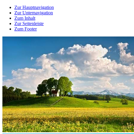
Zur Hauptnavigation
Zur Unternavigation
Zum Inhalt
Zur Seitenleiste
Zum Footer