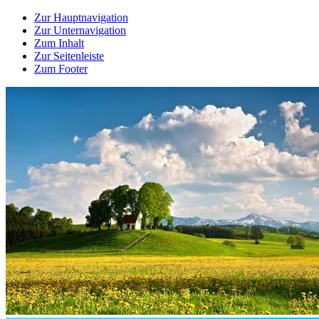
Zur Hauptnavigation
Zur Unternavigation
Zum Inhalt
Zur Seitenleiste
Zum Footer