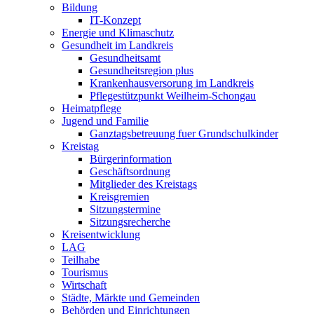
Bildung
IT-Konzept
Energie und Klimaschutz
Gesundheit im Landkreis
Gesundheitsamt
Gesundheitsregion plus
Krankenhausversorung im Landkreis
Pflegestützpunkt Weilheim-Schongau
Heimatpflege
Jugend und Familie
Ganztagsbetreuung fuer Grundschulkinder
Kreistag
Bürgerinformation
Geschäftsordnung
Mitglieder des Kreistags
Kreisgremien
Sitzungstermine
Sitzungsrecherche
Kreisentwicklung
LAG
Teilhabe
Tourismus
Wirtschaft
Städte, Märkte und Gemeinden
Behörden und Einrichtungen