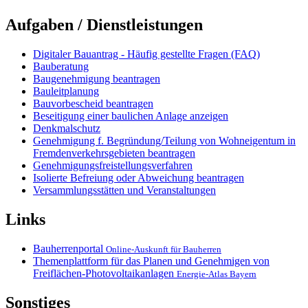
Aufgaben / Dienstleistungen
Digitaler Bauantrag - Häufig gestellte Fragen (FAQ)
Bauberatung
Baugenehmigung beantragen
Bauleitplanung
Bauvorbescheid beantragen
Beseitigung einer baulichen Anlage anzeigen
Denkmalschutz
Genehmigung f. Begründung/Teilung von Wohneigentum in
Fremdenverkehrsgebieten beantragen
Genehmigungsfreistellungsverfahren
Isolierte Befreiung oder Abweichung beantragen
Versammlungsstätten und Veranstaltungen
Links
Bauherrenportal
Online-Auskunft für Bauherren
Themenplattform für das Planen und Genehmigen von
Freiflächen-Photovoltaikanlagen
Energie-Atlas Bayern
Sonstiges