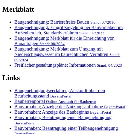
Merkblatt
Baugenehmigung: Barrierefreies Bauen
Stand: 07/2016
Baugenehmigung: Eingriffsregelung bei Bauvorhaben im
Außenbereich, Standardverfahren
Stand: 07/2023
Baugenehmigung: Merkblatt für die Einreichung von
Bauanträgen
Stand: 08/2024
Baugenehmigung: Merkblatt zum Umgang mit
Niederschlagswasser im baurechtlichen Verfahren
Stand:
09/2924
Freiflächengestaltungspläne; Informationen
Stand: 04/2023
Links
Baugenehmigungsverfahren; Auskunft über den
Bearbeitungsstand
BayernPortal
Bauherrenportal
Online-Auskunft für Bauherren
Bauvorhaben; Anzeige der Nutzungsaufnahme
BayernPortal
Bauvorhaben; Anzeige des Baubeginns
BayernPortal
Bauvorhaben; Beantragung einer Baugenehmigung
BayernPortal
Bauvorhaben; Beantragung einer Teilbaugenehmigung
BayernPortal