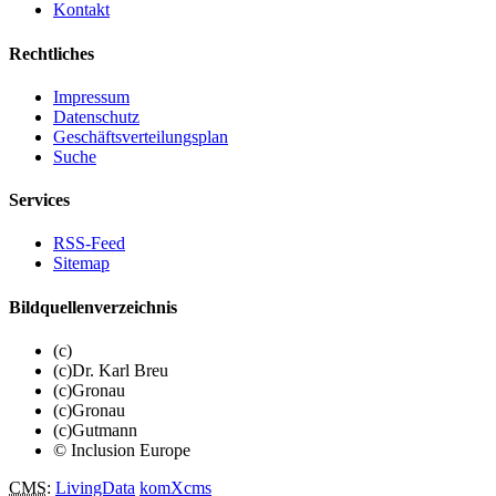
Kontakt
Rechtliches
Impressum
Datenschutz
Geschäftsverteilungsplan
Suche
Services
RSS-Feed
Sitemap
Bildquellenverzeichnis
(c)
(c)Dr. Karl Breu
(c)Gronau
(c)Gronau
(c)Gutmann
© Inclusion Europe
CMS
:
LivingData
komXcms