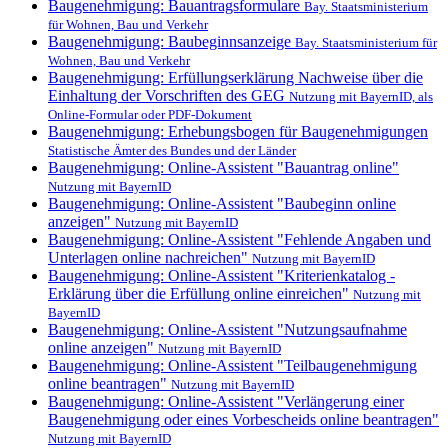
Baugenehmigung: Bauantragsformulare
Bay. Staatsministerium
für Wohnen, Bau und Verkehr
Baugenehmigung: Baubeginnsanzeige
Bay. Staatsministerium für
Wohnen, Bau und Verkehr
Baugenehmigung: Erfüllungserklärung Nachweise über die
Einhaltung der Vorschriften des GEG
Nutzung mit BayernID, als
Online-Formular oder PDF-Dokument
Baugenehmigung: Erhebungsbogen für Baugenehmigungen
Statistische Ämter des Bundes und der Länder
Baugenehmigung: Online-Assistent "Bauantrag online"
Nutzung mit BayernID
Baugenehmigung: Online-Assistent "Baubeginn online
anzeigen"
Nutzung mit BayernID
Baugenehmigung: Online-Assistent "Fehlende Angaben und
Unterlagen online nachreichen"
Nutzung mit BayernID
Baugenehmigung: Online-Assistent "Kriterienkatalog -
Erklärung über die Erfüllung online einreichen"
Nutzung mit
BayernID
Baugenehmigung: Online-Assistent "Nutzungsaufnahme
online anzeigen"
Nutzung mit BayernID
Baugenehmigung: Online-Assistent "Teilbaugenehmigung
online beantragen"
Nutzung mit BayernID
Baugenehmigung: Online-Assistent "Verlängerung einer
Baugenehmigung oder eines Vorbescheids online beantragen"
Nutzung mit BayernID