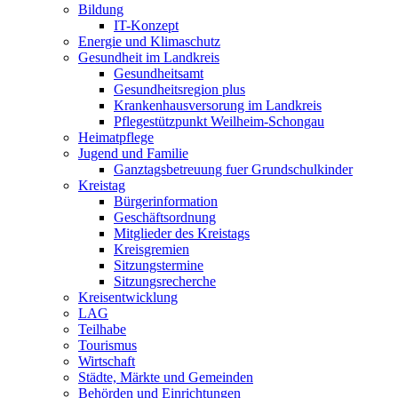
Bildung
IT-Konzept
Energie und Klimaschutz
Gesundheit im Landkreis
Gesundheitsamt
Gesundheitsregion plus
Krankenhausversorung im Landkreis
Pflegestützpunkt Weilheim-Schongau
Heimatpflege
Jugend und Familie
Ganztagsbetreuung fuer Grundschulkinder
Kreistag
Bürgerinformation
Geschäftsordnung
Mitglieder des Kreistags
Kreisgremien
Sitzungstermine
Sitzungsrecherche
Kreisentwicklung
LAG
Teilhabe
Tourismus
Wirtschaft
Städte, Märkte und Gemeinden
Behörden und Einrichtungen