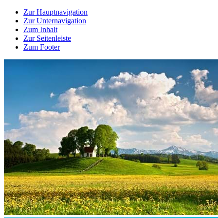
Zur Hauptnavigation
Zur Unternavigation
Zum Inhalt
Zur Seitenleiste
Zum Footer