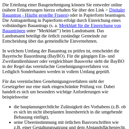
Die Erteilung einer Baugenehmigung können Sie entweder online
(nähere Erläuterungen hierzu erhalten Sie über den Link >
Digitaler
Bauantrag - Häufig gestellte Fragen
) oder in Papierform beantragen.
Die Antragstellung in Papierform erfolgt durch Einreichung eines
vollständigen Bauantrags (s. a.
Merkblatt für die Einreichung von
Bauanträgen
unter "Merkblatt"') beim Landratsamt. Das
Landratsamt beteiligt die örtlich zuständige Gemeinde zur
Entscheidung über das gemeindliche Einvernehmen.
In welchem Umfang der Bauantrag zu prüfen ist, entscheidet die
Bayerische Bauordnung (BayBO). Für die gängigen Ein- und
Zweifamilienhäuser oder vergleichbare Bauwerke sieht die BayBO
in der Regel das vereinfachte Genehmigungsverfahren vor.
Lediglich Sonderbauten werden in vollem Umfang geprüft.
Für das vereinfachten Genehmigungsverfahren sieht der
Gesetzgeber nur eine stark eingeschränkte Prüfung vor. Dabei
handelt es sich um besonders wichtige Anforderungen wie
beispielsweise
die bauplanungrechtliche Zulässigkeit des Vorhabens (z.B. ob
es sich im nicht überplanten Innenbereich in die umgebende
Bebauung einfügt),
seine Übereinstimmung mit örtlichen Bauvorschriften wie
z.B. einer Gestaltungssatzung und dem Abstandsflächenrecht.