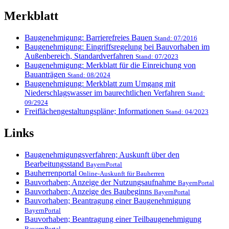
Merkblatt
Baugenehmigung: Barrierefreies Bauen
Stand: 07/2016
Baugenehmigung: Eingriffsregelung bei Bauvorhaben im
Außenbereich, Standardverfahren
Stand: 07/2023
Baugenehmigung: Merkblatt für die Einreichung von
Bauanträgen
Stand: 08/2024
Baugenehmigung: Merkblatt zum Umgang mit
Niederschlagswasser im baurechtlichen Verfahren
Stand:
09/2924
Freiflächengestaltungspläne; Informationen
Stand: 04/2023
Links
Baugenehmigungsverfahren; Auskunft über den
Bearbeitungsstand
BayernPortal
Bauherrenportal
Online-Auskunft für Bauherren
Bauvorhaben; Anzeige der Nutzungsaufnahme
BayernPortal
Bauvorhaben; Anzeige des Baubeginns
BayernPortal
Bauvorhaben; Beantragung einer Baugenehmigung
BayernPortal
Bauvorhaben; Beantragung einer Teilbaugenehmigung
BayernPortal