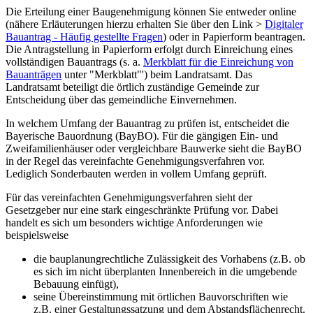
Die Erteilung einer Baugenehmigung können Sie entweder online
(nähere Erläuterungen hierzu erhalten Sie über den Link >
Digitaler
Bauantrag - Häufig gestellte Fragen
) oder in Papierform beantragen.
Die Antragstellung in Papierform erfolgt durch Einreichung eines
vollständigen Bauantrags (s. a.
Merkblatt für die Einreichung von
Bauanträgen
unter "Merkblatt"') beim Landratsamt. Das
Landratsamt beteiligt die örtlich zuständige Gemeinde zur
Entscheidung über das gemeindliche Einvernehmen.
In welchem Umfang der Bauantrag zu prüfen ist, entscheidet die
Bayerische Bauordnung (BayBO). Für die gängigen Ein- und
Zweifamilienhäuser oder vergleichbare Bauwerke sieht die BayBO
in der Regel das vereinfachte Genehmigungsverfahren vor.
Lediglich Sonderbauten werden in vollem Umfang geprüft.
Für das vereinfachten Genehmigungsverfahren sieht der
Gesetzgeber nur eine stark eingeschränkte Prüfung vor. Dabei
handelt es sich um besonders wichtige Anforderungen wie
beispielsweise
die bauplanungrechtliche Zulässigkeit des Vorhabens (z.B. ob
es sich im nicht überplanten Innenbereich in die umgebende
Bebauung einfügt),
seine Übereinstimmung mit örtlichen Bauvorschriften wie
z.B. einer Gestaltungssatzung und dem Abstandsflächenrecht.