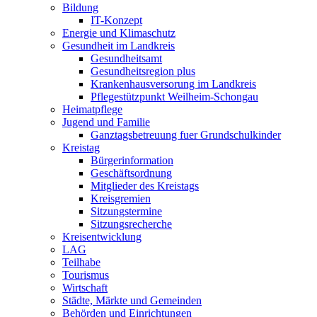
Bildung
IT-Konzept
Energie und Klimaschutz
Gesundheit im Landkreis
Gesundheitsamt
Gesundheitsregion plus
Krankenhausversorung im Landkreis
Pflegestützpunkt Weilheim-Schongau
Heimatpflege
Jugend und Familie
Ganztagsbetreuung fuer Grundschulkinder
Kreistag
Bürgerinformation
Geschäftsordnung
Mitglieder des Kreistags
Kreisgremien
Sitzungstermine
Sitzungsrecherche
Kreisentwicklung
LAG
Teilhabe
Tourismus
Wirtschaft
Städte, Märkte und Gemeinden
Behörden und Einrichtungen