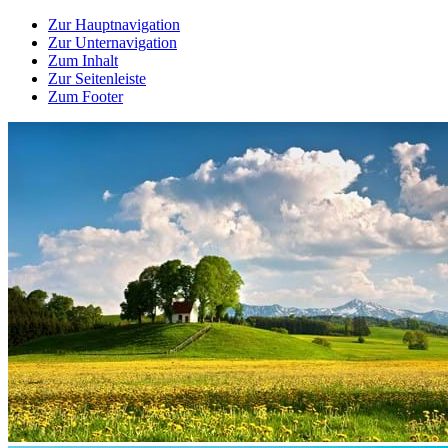
Zur Hauptnavigation
Zur Unternavigation
Zum Inhalt
Zur Seitenleiste
Zum Footer