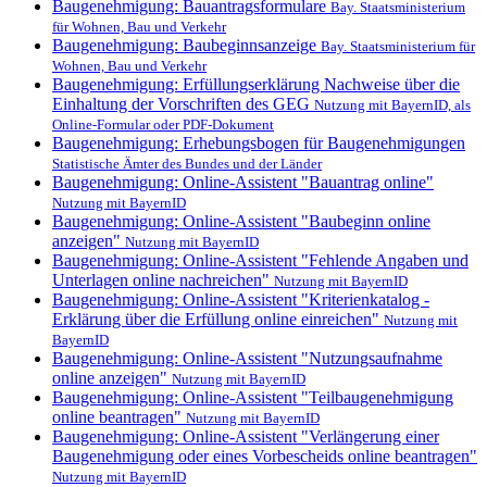
Baugenehmigung: Bauantragsformulare
Bay. Staatsministerium
für Wohnen, Bau und Verkehr
Baugenehmigung: Baubeginnsanzeige
Bay. Staatsministerium für
Wohnen, Bau und Verkehr
Baugenehmigung: Erfüllungserklärung Nachweise über die
Einhaltung der Vorschriften des GEG
Nutzung mit BayernID, als
Online-Formular oder PDF-Dokument
Baugenehmigung: Erhebungsbogen für Baugenehmigungen
Statistische Ämter des Bundes und der Länder
Baugenehmigung: Online-Assistent "Bauantrag online"
Nutzung mit BayernID
Baugenehmigung: Online-Assistent "Baubeginn online
anzeigen"
Nutzung mit BayernID
Baugenehmigung: Online-Assistent "Fehlende Angaben und
Unterlagen online nachreichen"
Nutzung mit BayernID
Baugenehmigung: Online-Assistent "Kriterienkatalog -
Erklärung über die Erfüllung online einreichen"
Nutzung mit
BayernID
Baugenehmigung: Online-Assistent "Nutzungsaufnahme
online anzeigen"
Nutzung mit BayernID
Baugenehmigung: Online-Assistent "Teilbaugenehmigung
online beantragen"
Nutzung mit BayernID
Baugenehmigung: Online-Assistent "Verlängerung einer
Baugenehmigung oder eines Vorbescheids online beantragen"
Nutzung mit BayernID