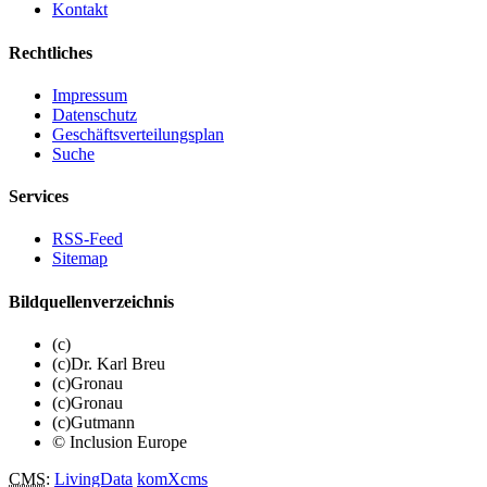
Kontakt
Rechtliches
Impressum
Datenschutz
Geschäftsverteilungsplan
Suche
Services
RSS-Feed
Sitemap
Bildquellenverzeichnis
(c)
(c)Dr. Karl Breu
(c)Gronau
(c)Gronau
(c)Gutmann
© Inclusion Europe
CMS
:
LivingData
komXcms