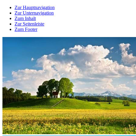
Zur Hauptnavigation
Zur Unternavigation
Zum Inhalt
Zur Seitenleiste
Zum Footer