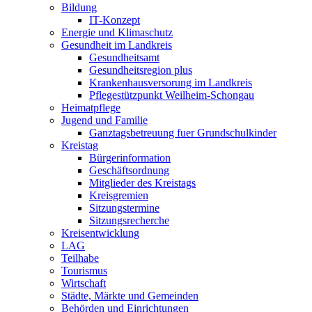
Bildung
IT-Konzept
Energie und Klimaschutz
Gesundheit im Landkreis
Gesundheitsamt
Gesundheitsregion plus
Krankenhausversorung im Landkreis
Pflegestützpunkt Weilheim-Schongau
Heimatpflege
Jugend und Familie
Ganztagsbetreuung fuer Grundschulkinder
Kreistag
Bürgerinformation
Geschäftsordnung
Mitglieder des Kreistags
Kreisgremien
Sitzungstermine
Sitzungsrecherche
Kreisentwicklung
LAG
Teilhabe
Tourismus
Wirtschaft
Städte, Märkte und Gemeinden
Behörden und Einrichtungen