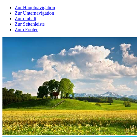
Zur Hauptnavigation
Zur Unternavigation
Zum Inhalt
Zur Seitenleiste
Zum Footer