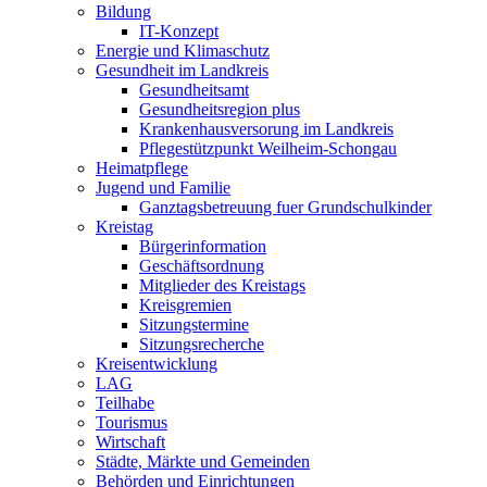
Bildung
IT-Konzept
Energie und Klimaschutz
Gesundheit im Landkreis
Gesundheitsamt
Gesundheitsregion plus
Krankenhausversorung im Landkreis
Pflegestützpunkt Weilheim-Schongau
Heimatpflege
Jugend und Familie
Ganztagsbetreuung fuer Grundschulkinder
Kreistag
Bürgerinformation
Geschäftsordnung
Mitglieder des Kreistags
Kreisgremien
Sitzungstermine
Sitzungsrecherche
Kreisentwicklung
LAG
Teilhabe
Tourismus
Wirtschaft
Städte, Märkte und Gemeinden
Behörden und Einrichtungen