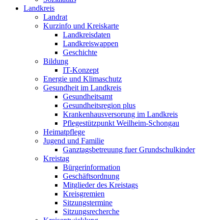
Landkreis
Landrat
Kurzinfo und Kreiskarte
Landkreisdaten
Landkreiswappen
Geschichte
Bildung
IT-Konzept
Energie und Klimaschutz
Gesundheit im Landkreis
Gesundheitsamt
Gesundheitsregion plus
Krankenhausversorung im Landkreis
Pflegestützpunkt Weilheim-Schongau
Heimatpflege
Jugend und Familie
Ganztagsbetreuung fuer Grundschulkinder
Kreistag
Bürgerinformation
Geschäftsordnung
Mitglieder des Kreistags
Kreisgremien
Sitzungstermine
Sitzungsrecherche