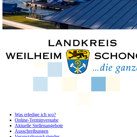
Was erledige ich wo?
Online-Terminvergabe
Aktuelle Stellenangebote
Ausschreibungen
Veranstaltungskalender