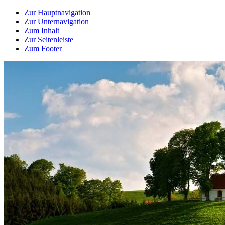
Zur Hauptnavigation
Zur Unternavigation
Zum Inhalt
Zur Seitenleiste
Zum Footer