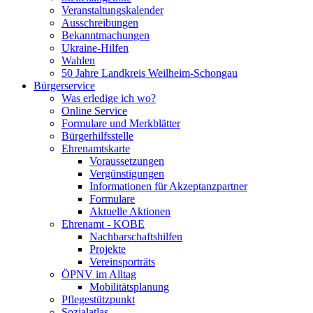
Veranstaltungskalender
Ausschreibungen
Bekanntmachungen
Ukraine-Hilfen
Wahlen
50 Jahre Landkreis Weilheim-Schongau
Bürgerservice
Was erledige ich wo?
Online Service
Formulare und Merkblätter
Bürgerhilfsstelle
Ehrenamtskarte
Voraussetzungen
Vergünstigungen
Informationen für Akzeptanzpartner
Formulare
Aktuelle Aktionen
Ehrenamt - KOBE
Nachbarschaftshilfen
Projekte
Vereinsporträts
ÖPNV im Alltag
Mobilitätsplanung
Pflegestützpunkt
Sozialatlas